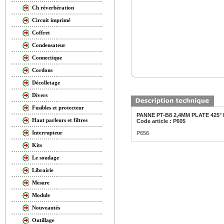
Ch réverbération
Circuit imprimé
Coffret
Condensateur
Connectique
Cordons
Décolletage
Divers
Fusibles et protecteur
PANNE PT-B8 2,4MM PLATE 425°
Haut parleurs et filtres
Code article : P605
Interrupteur
P656
Kits
Le soudage
Librairie
Mesure
Module
Nouveautés
Outillage