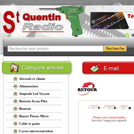
Aérosols et chimie
Alimentation
Ampoule Led Voyant
Batterie Accus Piles
Boutons
Buzzer Piezzo Micro
Photos non contractuelles
Survolez l'image pour agrandir
Cable et gaine
Cartes microcontroleur