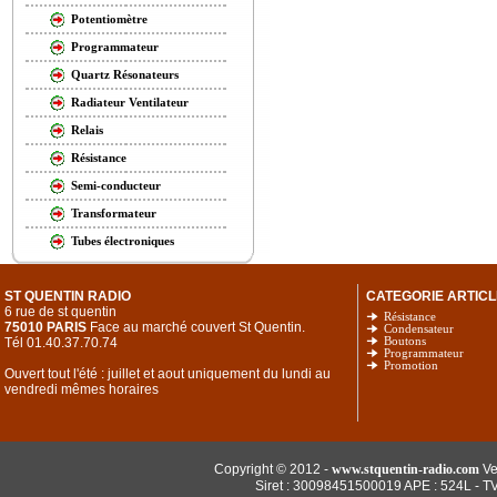
Potentiomètre
Programmateur
Quartz Résonateurs
Radiateur Ventilateur
Relais
Résistance
Semi-conducteur
Transformateur
Tubes électroniques
ST QUENTIN RADIO
CATEGORIE ARTICL
6 rue de st quentin
Résistance
75010 PARIS
Face au marché couvert St Quentin.
Condensateur
Tél 01.40.37.70.74
Boutons
Programmateur
Promotion
Ouvert tout l'été : juillet et aout uniquement du lundi au
vendredi mêmes horaires
Copyright © 2012 -
www.stquentin-radio.com
Ve
Siret : 30098451500019 APE : 524L - T