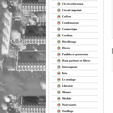
Ch réverbération
Circuit imprimé
Coffret
Condensateur
Connectique
Cordons
Décolletage
Divers
Fusibles et protecteur
Haut parleurs et filtres
Interrupteur
Kits
Le soudage
Librairie
Mesure
Module
Nouveautés
Outillage