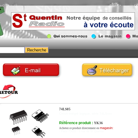
74LS05
Circuit intégré logique, série 74LSxxx
Référence produit :
YK36
magasin:
Achetez ce produit directement en
- Paris 75010 - 6 rue de St Quentin.