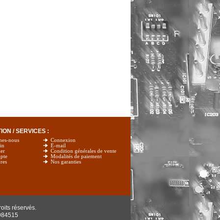
ON / SERVICES :
mes-nous
Connexion
in
E-mail
er
Condition générales de vente
pte
Modalités de paiement
res
Nos garanties
oits réservés.
984515