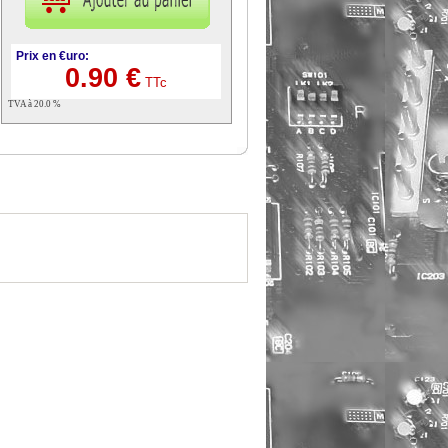
Prix en €uro:
0.90 €
TTc
TVA à 20.0 %