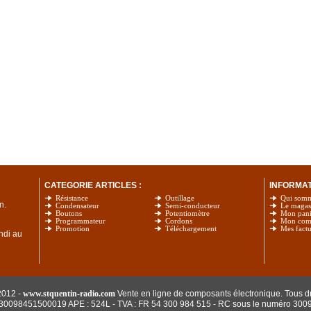
CATEGORIE ARTICLES :
INFORMATI
Résistance
Outillage
Qui som
n.
Condensateur
Semi-conducteur
Le magas
Boutons
Potentiomètre
Mon pani
Programmateur
Cordons
Mon com
Promotion
Téléchargement
Mes factu
undi au
2012 -
www.stquentin-radio.com
Vente en ligne de composants électronique. Tous dr
: 30098451500019 APE : 524L - TVA : FR 54 300 984 515
- RC sous le numéro 300