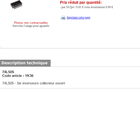
Prix réduit par quantité:
- par 10 Qte / 0.81 € vous économisez 0.90 €
Imprimer cette page
Photos non contractuelles
Survolez l'image pour agrandir
74LS05
Code article : YK36
74LS05 - Six inverseurs collecteur ouvert