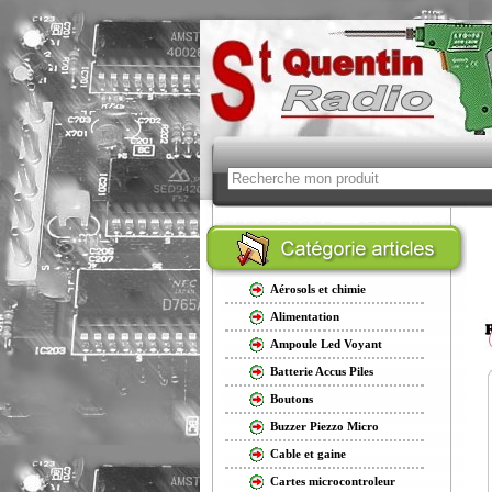
Aérosols et chimie
Alimentation
Ampoule Led Voyant
Batterie Accus Piles
Boutons
Buzzer Piezzo Micro
Cable et gaine
Cartes microcontroleur