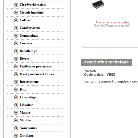
Ch réverbération
Circuit imprimé
Coffret
Photos non contractuelles
Survolez l'image pour agrandir
Condensateur
Connectique
Cordons
Décolletage
Divers
Fusibles et protecteur
74LS26
Haut parleurs et filtres
Code article : YB93
Interrupteur
74LS26 - 4 portes à 2 entrées collec
Kits
Le soudage
Librairie
Mesure
Module
Nouveautés
Outillage