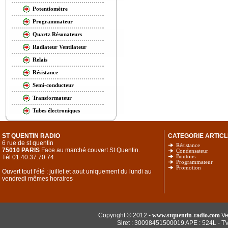
Potentiomètre
Programmateur
Quartz Résonateurs
Radiateur Ventilateur
Relais
Résistance
Semi-conducteur
Transformateur
Tubes électroniques
ST QUENTIN RADIO
CATEGORIE ARTICL
6 rue de st quentin
Résistance
75010 PARIS
Face au marché couvert St Quentin.
Condensateur
Tél 01.40.37.70.74
Boutons
Programmateur
Promotion
Ouvert tout l'été : juillet et aout uniquement du lundi au
vendredi mêmes horaires
Copyright © 2012 -
www.stquentin-radio.com
Ve
Siret : 30098451500019 APE : 524L - T