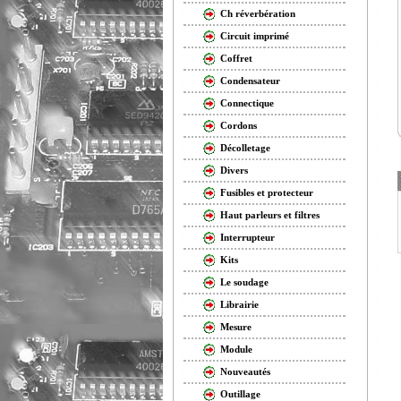
Ch réverbération
Circuit imprimé
Coffret
Condensateur
Connectique
Cordons
Décolletage
Divers
Fusibles et protecteur
Haut parleurs et filtres
Interrupteur
Kits
Le soudage
Librairie
Mesure
Module
Nouveautés
Outillage