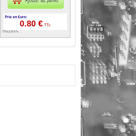
Prix en €uro:
0.80 €
TTc
TVA à 20.0 %