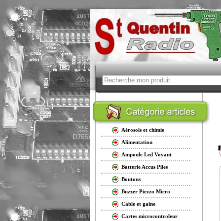
Aérosols et chimie
Alimentation
Ampoule Led Voyant
Batterie Accus Piles
Boutons
Buzzer Piezzo Micro
Cable et gaine
Cartes microcontroleur