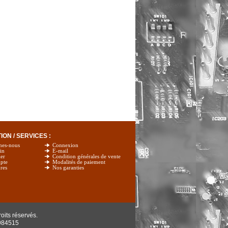
ON / SERVICES :
mes-nous
Connexion
in
E-mail
er
Condition générales de vente
pte
Modalités de paiement
res
Nos garanties
oits réservés.
984515