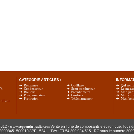
CATEGORIE ARTICLES :
INFORMATI
Résistance
Outillage
Qui som
n.
Condensateur
Semi-conducteur
Le magas
Boutons
Potentiomètre
Mon pani
Programmateur
Cordons
Mon com
Promotion
Téléchargement
Mes factu
undi au
2012 -
www.stquentin-radio.com
Vente en ligne de composants électronique. Tous dr
: 30098451500019 APE : 524L - TVA : FR 54 300 984 515
- RC sous le numéro 300