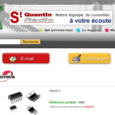
74LS273
Circuit intégré logique, série 74LSxxx
Référence produit :
YB97
magasin:
Achetez ce produit directement en
- Paris 75010 - 6 rue de St Quentin.