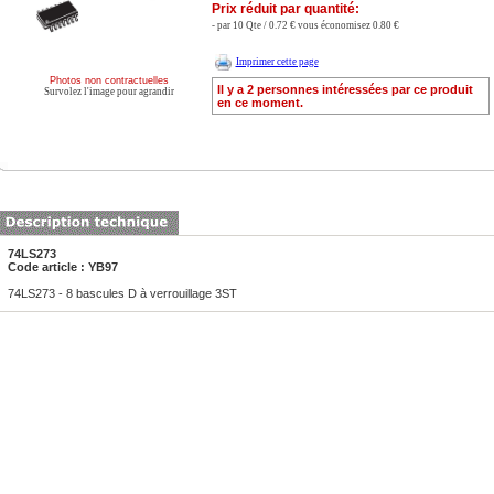
Prix réduit par quantité:
- par 10 Qte / 0.72 € vous économisez 0.80 €
Imprimer cette page
Photos non contractuelles
Il y a 2 personnes intéressées par ce produit
Survolez l'image pour agrandir
en ce moment.
74LS273
Code article : YB97
74LS273 - 8 bascules D à verrouillage 3ST