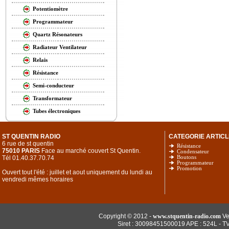
Potentiomètre
Programmateur
Quartz Résonateurs
Radiateur Ventilateur
Relais
Résistance
Semi-conducteur
Transformateur
Tubes électroniques
ST QUENTIN RADIO
CATEGORIE ARTICL
6 rue de st quentin
Résistance
75010 PARIS
Face au marché couvert St Quentin.
Condensateur
Tél 01.40.37.70.74
Boutons
Programmateur
Promotion
Ouvert tout l'été : juillet et aout uniquement du lundi au
vendredi mêmes horaires
Copyright © 2012 -
www.stquentin-radio.com
Ve
Siret : 30098451500019 APE : 524L - T