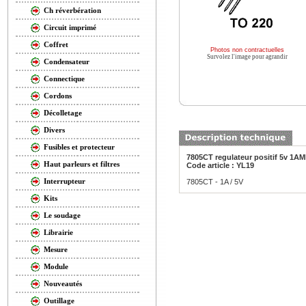
Ch réverbération
Circuit imprimé
Coffret
Photos non contractuelles
Survolez l'image pour agrandir
Condensateur
Connectique
Cordons
Décolletage
Divers
Fusibles et protecteur
7805CT regulateur positif 5v 1A
Haut parleurs et filtres
Code article : YL19
Interrupteur
7805CT - 1A / 5V
Kits
Le soudage
Librairie
Mesure
Module
Nouveautés
Outillage