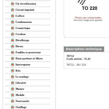
Ch réverbération
Circuit imprimé
Coffret
Photos non contractuelles
Survolez l'image pour agrandir
Condensateur
Connectique
Cordons
Décolletage
Divers
Fusibles et protecteur
78T12
Haut parleurs et filtres
Code article : YL41
Interrupteur
78T12 - 3A / 12V
Kits
Le soudage
Librairie
Mesure
Module
Nouveautés
Outillage