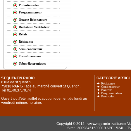
Potentiomètre
Programmateur
Quartz Résonateurs
Radiateur Ventilateur
Relais
Résistance
Semi-conducteur
Transformateur
Tubes électroniques
ST QUENTIN RADIO
CATEGORIE ARTICL
6 rue de st quentin
Résistance
75010 PARIS
Face au marché couvert St Quentin.
Condensateur
Tél 01.40.37.70.74
Boutons
Programmateur
Promotion
Ouvert tout l'été : juillet et aout uniquement du lundi au
vendredi mêmes horaires
Copyright © 2012 -
www.stquentin-radio.com
Ve
Siret : 30098451500019 APE : 524L - T