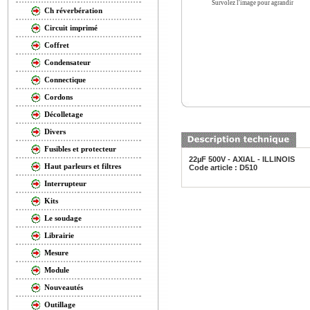
Survolez l'image pour agrandir
Ch réverbération
Circuit imprimé
Coffret
Condensateur
Connectique
Cordons
Décolletage
Divers
Fusibles et protecteur
22µF 500V - AXIAL - ILLINOIS
Haut parleurs et filtres
Code article : D510
Interrupteur
Kits
Le soudage
Librairie
Mesure
Module
Nouveautés
Outillage