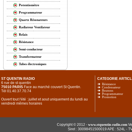
Potentiomètre
Programmateur
Quartz Résonateurs
Radiateur Ventilateur
Relais
Résistance
Semi-conducteur
Transformateur
Tubes électroniques
ST QUENTIN RADIO
CATEGORIE ARTICL
6 rue de st quentin
Résistance
75010 PARIS
Face au marché couvert St Quentin.
Condensateur
Tél 01.40.37.70.74
Boutons
Programmateur
Promotion
Ouvert tout l'été : juillet et aout uniquement du lundi au
vendredi mêmes horaires
Copyright © 2012 -
www.stquentin-radio.com
Ve
Siret : 30098451500019 APE : 524L - T