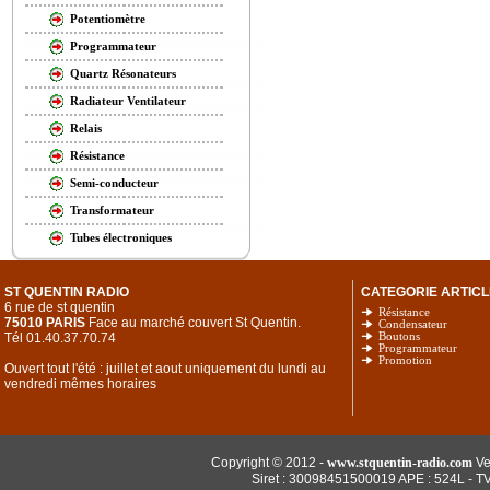
Potentiomètre
Programmateur
Quartz Résonateurs
Radiateur Ventilateur
Relais
Résistance
Semi-conducteur
Transformateur
Tubes électroniques
ST QUENTIN RADIO
CATEGORIE ARTICL
6 rue de st quentin
Résistance
75010 PARIS
Face au marché couvert St Quentin.
Condensateur
Tél 01.40.37.70.74
Boutons
Programmateur
Promotion
Ouvert tout l'été : juillet et aout uniquement du lundi au
vendredi mêmes horaires
Copyright © 2012 -
www.stquentin-radio.com
Ve
Siret : 30098451500019 APE : 524L - T