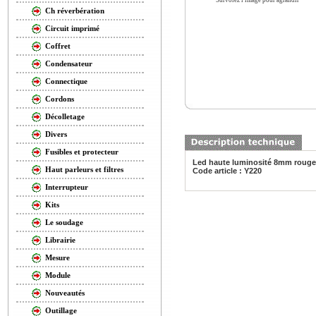
Survolez l'image pour agrandir
Ch réverbération
Circuit imprimé
Coffret
Condensateur
Connectique
Cordons
Décolletage
Divers
Fusibles et protecteur
Led haute luminosité 8mm rouge
Haut parleurs et filtres
Code article : Y220
Interrupteur
Kits
Le soudage
Librairie
Mesure
Module
Nouveautés
Outillage