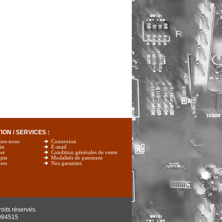
ON / SERVICES :
mes-nous
Connexion
in
E-mail
er
Condition générales de vente
pte
Modalités de paiement
res
Nos garanties
oits réservés.
984515