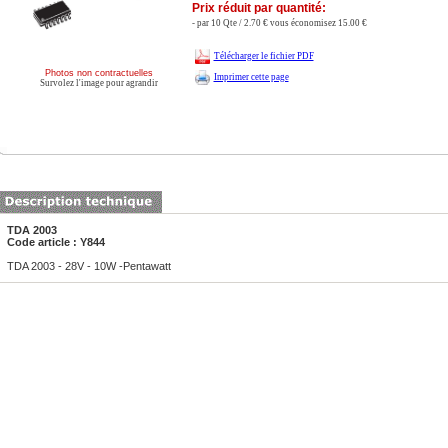
Prix réduit par quantité:
- par 10 Qte / 2.70 € vous économisez 15.00 €
Télécharger le fichier PDF
Photos non contractuelles
Imprimer cette page
Survolez l'image pour agrandir
TDA 2003
Code article : Y844
TDA 2003 - 28V - 10W -Pentawatt