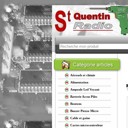
Aérosols et chimie
Alimentation
Ampoule Led Voyant
Batterie Accus Piles
Boutons
Buzzer Piezzo Micro
Cable et gaine
Cartes microcontroleur