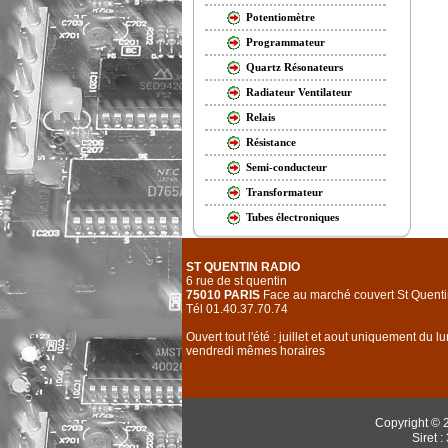
Potentiomètre
Programmateur
Quartz Résonateurs
Radiateur Ventilateur
Relais
Résistance
Semi-conducteur
Transformateur
Tubes électroniques
ST QUENTIN RADIO
6 rue de st quentin
75010 PARIS
Face au marché couvert St Quenti
Tél 01.40.37.70.74
Ouvert tout l'été : juillet et aout uniquement du l
vendredi mêmes horaires
Copyright © 
Siret 