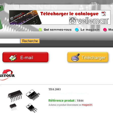
TDA 2003
Circuit intégré, Amplificateur audio.
Référence produit :
Y844
magasin:
Achetez ce produit directement en
- Paris 75010 - 6 rue de St Quentin.