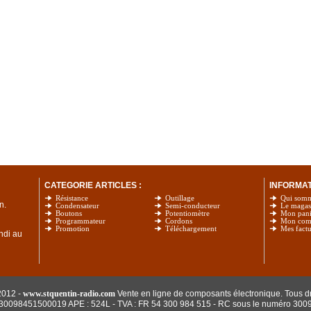
CATEGORIE ARTICLES :
INFORMATI
Résistance
Outillage
Qui som
n.
Condensateur
Semi-conducteur
Le magas
Boutons
Potentiomètre
Mon pani
Programmateur
Cordons
Mon com
Promotion
Téléchargement
Mes factu
undi au
2012 -
www.stquentin-radio.com
Vente en ligne de composants électronique. Tous dr
: 30098451500019 APE : 524L - TVA : FR 54 300 984 515
- RC sous le numéro 300