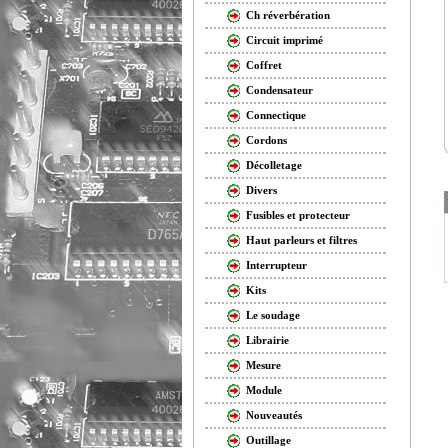
Ch réverbération
Circuit imprimé
Coffret
Condensateur
Connectique
Cordons
Décolletage
Divers
Fusibles et protecteur
Haut parleurs et filtres
Interrupteur
Kits
Le soudage
Librairie
Mesure
Module
Nouveautés
Outillage