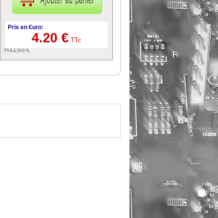
Prix en €uro:
4.20 €
TTc
TVA à 20.0 %