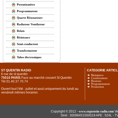
Potentiomètre
Programmateur
Quartz Résonateurs
Radiateur Ventilateur
Relais
Résistance
Semi-conducteur
Transformateur
Tubes électroniques
ST QUENTIN RADIO
CATEGORIE ARTICL
6 rue de st quentin
Résistance
75010 PARIS
Face au marché couvert St Quentin.
Condensateur
Tél 01.40.37.70.74
Boutons
Programmateur
Promotion
Ouvert tout l'été : juillet et aout uniquement du lundi au
vendredi mêmes horaires
Copyright © 2012 -
www.stquentin-radio.com
Ve
Siret : 30098451500019 APE : 524L - T