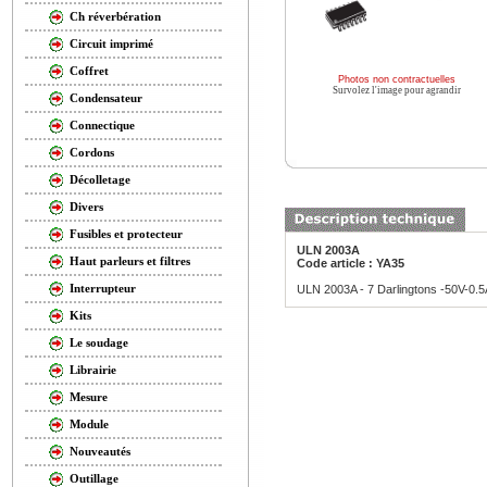
Ch réverbération
Circuit imprimé
Coffret
Photos non contractuelles
Survolez l'image pour agrandir
Condensateur
Connectique
Cordons
Décolletage
Divers
Fusibles et protecteur
ULN 2003A
Haut parleurs et filtres
Code article : YA35
Interrupteur
ULN 2003A - 7 Darlingtons -50V-0.5
Kits
Le soudage
Librairie
Mesure
Module
Nouveautés
Outillage