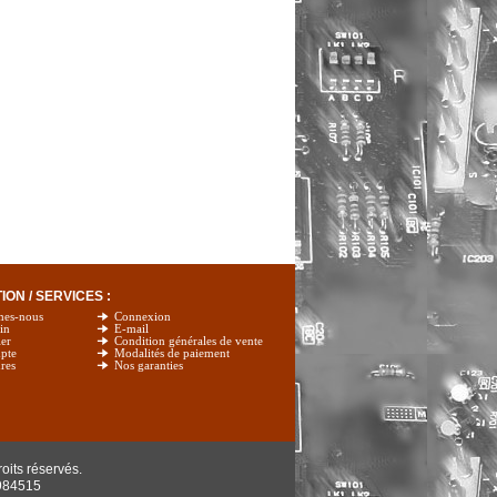
ON / SERVICES :
mes-nous
Connexion
in
E-mail
er
Condition générales de vente
pte
Modalités de paiement
res
Nos garanties
oits réservés.
984515