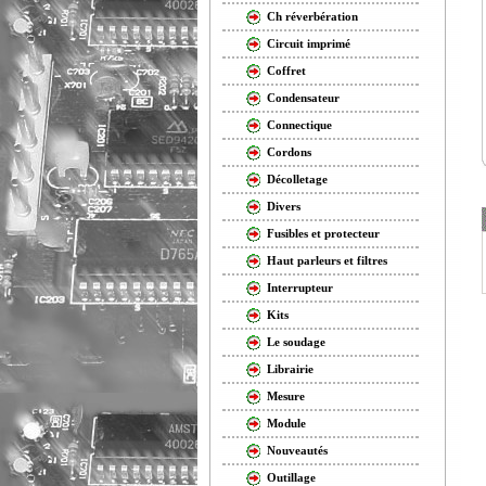
Ch réverbération
Circuit imprimé
Coffret
Condensateur
Connectique
Cordons
Décolletage
Divers
Fusibles et protecteur
Haut parleurs et filtres
Interrupteur
Kits
Le soudage
Librairie
Mesure
Module
Nouveautés
Outillage