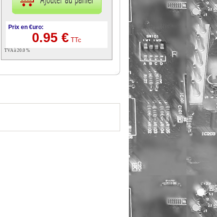
Prix en €uro:
0.95 €
TTc
TVA à 20.0 %