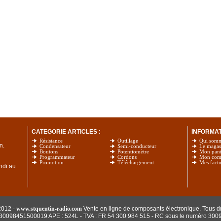
CATEGORIE ARTICLES :
INFORMATI
Résistance
Outillage
Qui som
n.
Condensateur
Semi-conducteur
Le magas
Boutons
Potentiomètre
Mon pani
Programmateur
Cordons
Mon com
Promotion
Téléchargement
Mes factu
undi au
2012 -
www.stquentin-radio.com
Vente en ligne de composants électronique. Tous dr
: 30098451500019 APE : 524L - TVA : FR 54 300 984 515
- RC sous le numéro 300