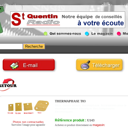
THERMAPHASE T03
Mica, canon isolant, thermaphase. Accessoires pour le
montage/isolation électrique des composants
électroniques
Référence produit :
U143
Photos non contractuelles
magasin:
Survolez l'image pour agrandir
Achetez ce produit directement en