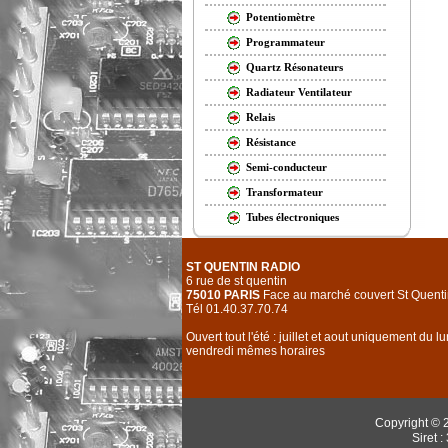
Potentiomètre
Programmateur
Quartz Résonateurs
Radiateur Ventilateur
Relais
Résistance
Semi-conducteur
Transformateur
Tubes électroniques
ST QUENTIN RADIO
6 rue de st quentin
75010 PARIS
Face au marché couvert St Quenti
Tél 01.40.37.70.74
Ouvert tout l'été : juillet et aout uniquement du l
vendredi mêmes horaires
Copyright © 
Siret 