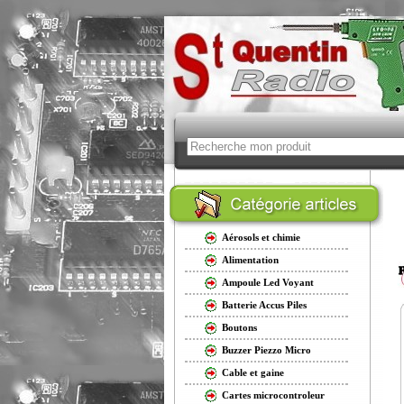
Aérosols et chimie
Alimentation
Ampoule Led Voyant
Batterie Accus Piles
Boutons
Buzzer Piezzo Micro
Cable et gaine
Cartes microcontroleur