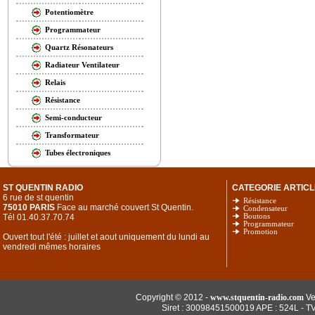
Potentiomètre
Programmateur
Quartz Résonateurs
Radiateur Ventilateur
Relais
Résistance
Semi-conducteur
Transformateur
Tubes électroniques
ST QUENTIN RADIO
CATEGORIE ARTICL
6 rue de st quentin
Résistance
75010 PARIS
Face au marché couvert St Quentin.
Condensateur
Tél 01.40.37.70.74
Boutons
Programmateur
Promotion
Ouvert tout l'été : juillet et aout uniquement du lundi au
vendredi mêmes horaires
Copyright © 2012 -
www.stquentin-radio.com
Ve
Siret : 30098451500019 APE : 524L - T