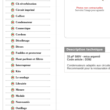
Ch réverbération
Photos non contractuelles
Circuit imprimé
Survolez l'image pour agrandir
Coffret
Condensateur
Connectique
Cordons
Décolletage
Divers
Fusibles et protecteur
33 pF 500V - mica argenté
Haut parleurs et filtres
Code article : D392
Interrupteur
Condensateurs adaptés aux circuits de
Recommandé pour la restauration de
Kits
Le soudage
Librairie
Mesure
Module
Nouveautés
Outillage