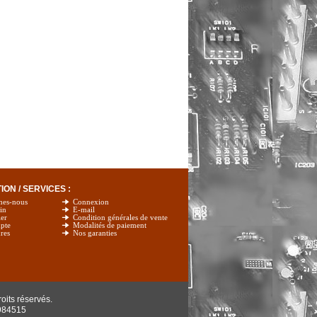
ON / SERVICES :
mes-nous
Connexion
in
E-mail
er
Condition générales de vente
pte
Modalités de paiement
res
Nos garanties
oits réservés.
984515