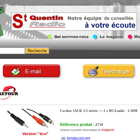
Cordon JACK 3,5 stéréo <> 2 x RCA mâle - 1.50M
Cordon JACK 3,5 stéréo <> 2 x RCA mâle - 1.50M
Référence produit :
Z739
magasin:
Achetez ce produit directement en
- Paris 75010 - 6 rue de St Quentin.
Imprimer cette page