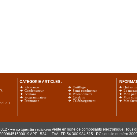
CATEGORIE ARTICLES :
INFORMATI
Résistance
Outillage
Qui som
n.
Condensateur
Semi-conducteur
Le magas
Boutons
Potentiomètre
Mon pani
Programmateur
Cordons
Mon com
Promotion
Téléchargement
Mes factu
undi au
2012 -
www.stquentin-radio.com
Vente en ligne de composants électronique. Tous dr
: 30098451500019 APE : 524L - TVA : FR 54 300 984 515
- RC sous le numéro 300