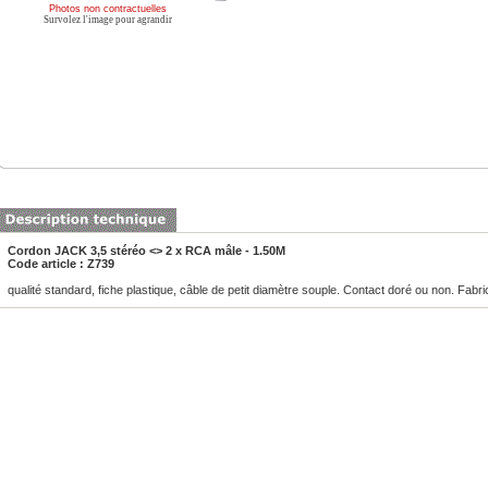
Photos non contractuelles
Survolez l'image pour agrandir
Cordon JACK 3,5 stéréo <> 2 x RCA mâle - 1.50M
Code article : Z739
qualité standard, fiche plastique, câble de petit diamètre souple. Contact doré ou non. Fabri