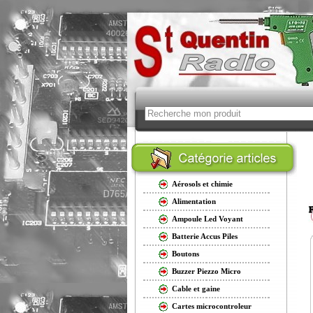
Aérosols et chimie
Alimentation
Ampoule Led Voyant
Batterie Accus Piles
Boutons
Buzzer Piezzo Micro
Cable et gaine
Cartes microcontroleur