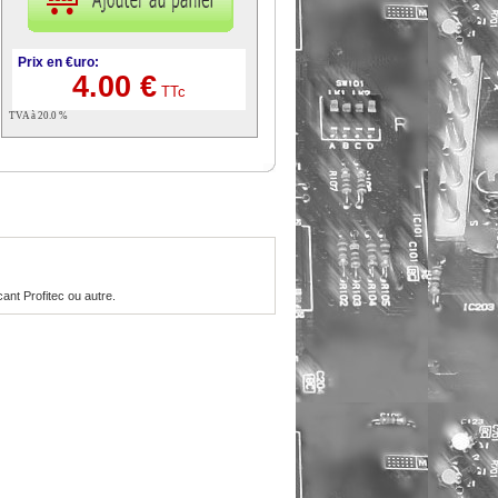
Prix en €uro:
4.00 €
TTc
TVA à 20.0 %
cant Profitec ou autre.