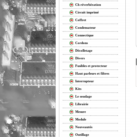
Ch réverbération
Circuit imprimé
Coffret
Condensateur
Connectique
Cordons
Décolletage
Divers
Fusibles et protecteur
Haut parleurs et filtres
Interrupteur
Kits
Le soudage
Librairie
Mesure
Module
Nouveautés
Outillage