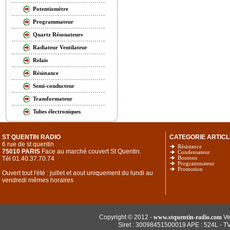
Potentiomètre
Programmateur
Quartz Résonateurs
Radiateur Ventilateur
Relais
Résistance
Semi-conducteur
Transformateur
Tubes électroniques
ST QUENTIN RADIO
CATEGORIE ARTICL
6 rue de st quentin
Résistance
75010 PARIS
Face au marché couvert St Quentin.
Condensateur
Tél 01.40.37.70.74
Boutons
Programmateur
Promotion
Ouvert tout l'été : juillet et aout uniquement du lundi au
vendredi mêmes horaires
Copyright © 2012 -
www.stquentin-radio.com
Ve
Siret : 30098451500019 APE : 524L - T