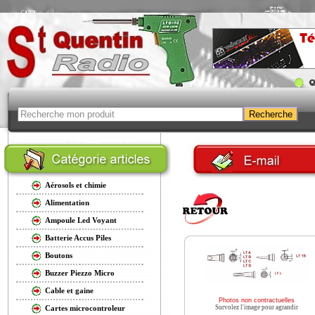
Aérosols et chimie
Alimentation
Ampoule Led Voyant
Batterie Accus Piles
Boutons
Buzzer Piezzo Micro
Cable et gaine
Photos non contractuelles
Survolez l'image pour agrandir
Cartes microcontroleur