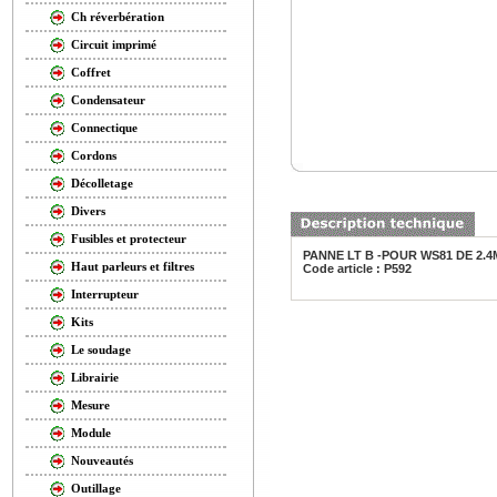
Ch réverbération
Circuit imprimé
Coffret
Condensateur
Connectique
Cordons
Décolletage
Divers
Fusibles et protecteur
PANNE LT B -POUR WS81 DE 2.
Haut parleurs et filtres
Code article : P592
Interrupteur
Kits
Le soudage
Librairie
Mesure
Module
Nouveautés
Outillage