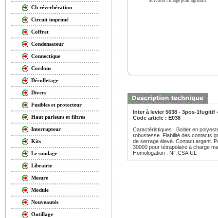
Survolez l'image pour agrandir
Ch réverbération
Circuit imprimé
Coffret
Condensateur
Connectique
Cordons
Décolletage
Divers
Fusibles et protecteur
Inter à levier 5638 - 3pos-1fugitif 
Haut parleurs et filtres
Code article : E038
Interrupteur
Caractéristiques : Boitier en polye
robustesse. Fiabilité des contacts g
de serrage élevé. Contact argent. Po
Kits
30000 pour tétrapolaire à charge ma
Homologation : NF,CSA,UL
Le soudage
Librairie
Mesure
Module
Nouveautés
Outillage