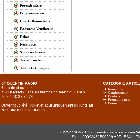
Potentiomètre
Programmateur
Quartz Résonateurs
Radiateur Ventilateur
Relais
Résistance
Semi-conducteur
Transformateur
Tubes électroniques
ST QUENTIN RADIO
CATEGORIE ARTICL
6 rue de st quentin
Résistance
75010 PARIS
Face au marché couvert St Quentin.
Condensateur
Tél 01.40.37.70.74
Boutons
Programmateur
Promotion
Ouvert tout l'été : juillet et aout uniquement du lundi au
vendredi mêmes horaires
Copyright © 2012 -
www.stquentin-radio.com
Ve
Siret : 30098451500019 APE : 524L - T