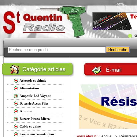
Aérosols et chimie
Alimentation
Ampoule Led Voyant
Batterie Accus Piles
Boutons
Buzzer Piezzo Micro
Cable et gaine
Cartes microcontroleur
Vous êtes ici :
Accueil
>
Résistanc