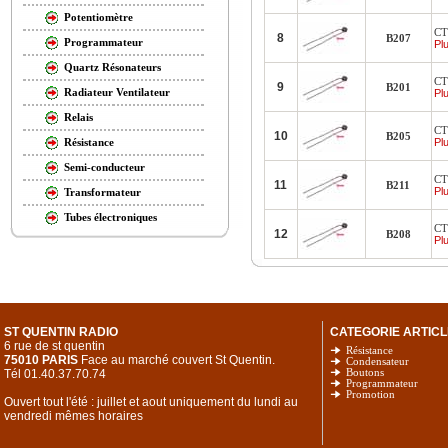
Potentiomètre
CT
8
B207
Programmateur
Plu
Quartz Résonateurs
CT
9
B201
Radiateur Ventilateur
Plu
Relais
CT
10
B205
Plu
Résistance
Semi-conducteur
CT
11
B211
Plu
Transformateur
Tubes électroniques
CT
12
B208
Plu
ST QUENTIN RADIO
CATEGORIE ARTICL
6 rue de st quentin
Résistance
75010 PARIS
Face au marché couvert St Quentin.
Condensateur
Tél 01.40.37.70.74
Boutons
Programmateur
Promotion
Ouvert tout l'été : juillet et aout uniquement du lundi au
vendredi mêmes horaires