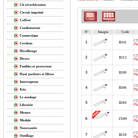
Ch réverbération
Circuit imprimé
Coffret
Condensateur
N°
Images
Code
Connectique
CT
1
B341
Cordons
Plu
Décolletage
CT
2
B212
Divers
Plu
Fusibles et protecteur
CT
3
B209
Haut parleurs et filtres
Plu
Interrupteur
CT
4
B206
Plu
Kits
Le soudage
CT
5
B204
Plu
Librairie
Mesure
CT
6
ZX09
Module
Plu
Nouveautés
CT
7
B210
Outillage
Plu