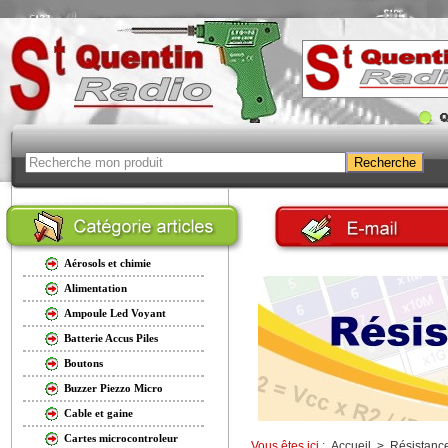
Aérosols et chimie
Alimentation
Ampoule Led Voyant
Batterie Accus Piles
Boutons
Buzzer Piezzo Micro
Cable et gaine
Cartes microcontroleur
Vous êtes ici :
Accueil
>
Résistanc