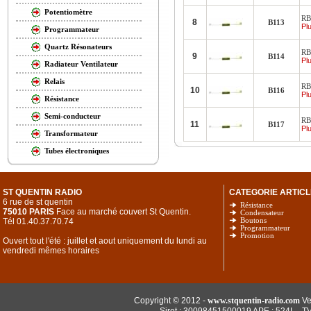
Potentiomètre
RB
8
B113
Plu
Programmateur
Quartz Résonateurs
RB
9
B114
Plu
Radiateur Ventilateur
Relais
RB
10
B116
Plu
Résistance
Semi-conducteur
RB
11
B117
Plu
Transformateur
Tubes électroniques
ST QUENTIN RADIO
CATEGORIE ARTICL
6 rue de st quentin
Résistance
75010 PARIS
Face au marché couvert St Quentin.
Condensateur
Tél 01.40.37.70.74
Boutons
Programmateur
Promotion
Ouvert tout l'été : juillet et aout uniquement du lundi au
vendredi mêmes horaires
Copyright © 2012 -
www.stquentin-radio.com
Ve