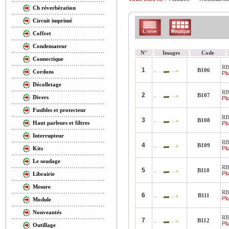
Ch réverbération
Circuit imprimé
Coffret
Condensateur
N°
Images
Code
Connectique
RB
1
B106
Cordons
Plu
Décolletage
RB
2
B107
Divers
Plu
Fusibles et protecteur
RB
3
B108
Haut parleurs et filtres
Plu
Interrupteur
RB
4
B109
Plu
Kits
Le soudage
RB
5
B110
Plu
Librairie
Mesure
RB
6
B111
Plu
Module
Nouveautés
RB
7
B112
Plu
Outillage