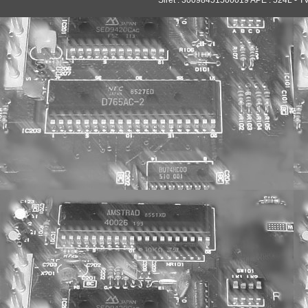
Siret : 30098451500019 APE : 524L - T