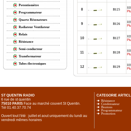
Potentiomètre
RB
8
B125
Plu
Programmateur
Quartz Résonateurs
RB
9
B126
Plu
Radiateur Ventilateur
Relais
RB
10
B127
Plu
Résistance
Semi-conducteur
RB
11
B128
Plu
Transformateur
Tubes électroniques
RB
12
B129
Plu
ST QUENTIN RADIO
CATEGORIE ARTICL
6 rue de st quentin
Résistance
75010 PARIS
Face au marché couvert St Quentin.
Condensateur
Tél 01.40.37.70.74
Boutons
Programmateur
Promotion
Ouvert tout l'été : juillet et aout uniquement du lundi au
vendredi mêmes horaires