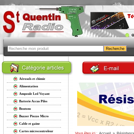
Aérosols et chimie
Alimentation
Ampoule Led Voyant
Batterie Accus Piles
Boutons
Buzzer Piezzo Micro
Cable et gaine
Cartes microcontroleur
Vous êtes ici :
Accueil
>
Résistanc