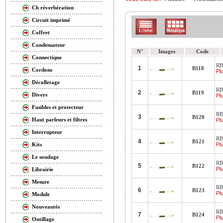
Ch réverbération
Circuit imprimé
Coffret
Condensateur
N°
Images
Code
Connectique
RB
1
B118
Cordons
Plu
Décolletage
RB
2
B119
Divers
Plu
Fusibles et protecteur
RB
3
B120
Haut parleurs et filtres
Plu
Interrupteur
RB
4
B121
Plu
Kits
Le soudage
RB
5
B122
Plu
Librairie
Mesure
RB
6
B123
Plu
Module
Nouveautés
RB
7
B124
Plu
Outillage