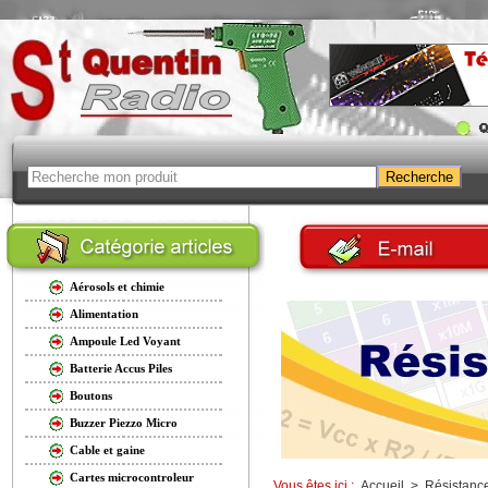
Aérosols et chimie
Alimentation
Ampoule Led Voyant
Batterie Accus Piles
Boutons
Buzzer Piezzo Micro
Cable et gaine
Cartes microcontroleur
Vous êtes ici :
Accueil
>
Résistanc