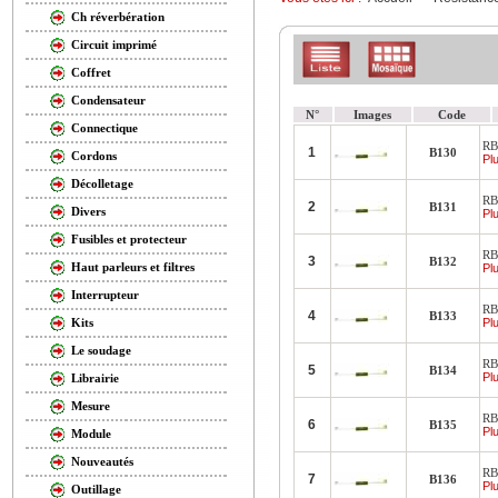
Ch réverbération
Circuit imprimé
Coffret
Condensateur
N°
Images
Code
Connectique
RB
1
B130
Cordons
Plu
Décolletage
RB
2
B131
Divers
Plu
Fusibles et protecteur
RB
3
B132
Haut parleurs et filtres
Plu
Interrupteur
RB
4
B133
Plu
Kits
Le soudage
RB
5
B134
Plu
Librairie
Mesure
RB
6
B135
Plu
Module
Nouveautés
RB
7
B136
Plu
Outillage