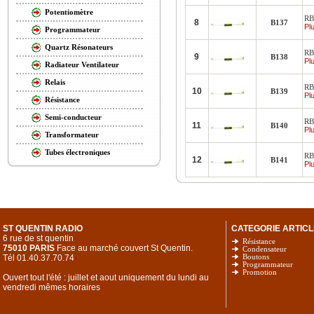
Potentiomètre
RB
8
B137
Plu
Programmateur
Quartz Résonateurs
RB
9
B138
Plu
Radiateur Ventilateur
Relais
RB
10
B139
Plu
Résistance
Semi-conducteur
RB
11
B140
Plu
Transformateur
Tubes électroniques
RB
12
B141
Plu
ST QUENTIN RADIO
CATEGORIE ARTICL
6 rue de st quentin
Résistance
75010 PARIS
Face au marché couvert St Quentin.
Condensateur
Tél 01.40.37.70.74
Boutons
Programmateur
Promotion
Ouvert tout l'été : juillet et aout uniquement du lundi au
vendredi mêmes horaires