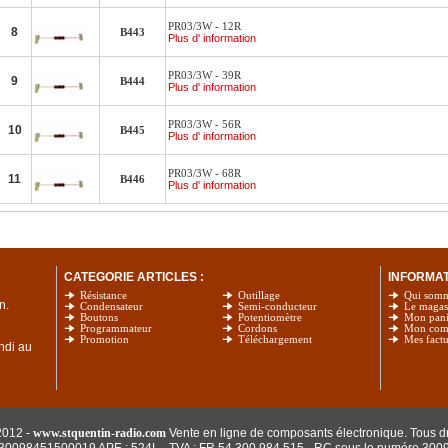
PR03/3W - 12R
8
B443
Plus d' information
PR03/3W - 39R
9
B444
Plus d' information
PR03/3W - 56R
10
B445
Plus d' information
PR03/3W - 68R
11
B446
Plus d' information
CATEGORIE ARTICLES :
INFORMATI
Résistance
Outillage
Qui som
n.
Condensateur
Semi-conducteur
Le magas
Boutons
Potentiomètre
Mon pani
Programmateur
Cordons
Mon com
Promotion
Téléchargement
Mes factu
undi au
2012 -
www.stquentin-radio.com
Vente en ligne de composants électronique. Tous dr