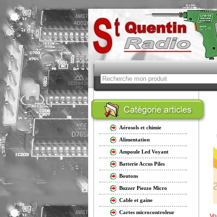
Aérosols et chimie
Alimentation
Ampoule Led Voyant
Batterie Accus Piles
Boutons
Buzzer Piezzo Micro
Cable et gaine
Cartes microcontroleur
Vo