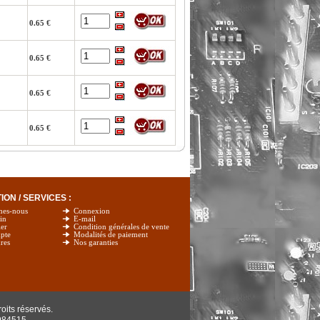
0.65 €
0.65 €
0.65 €
0.65 €
ON / SERVICES :
mes-nous
Connexion
in
E-mail
er
Condition générales de vente
pte
Modalités de paiement
res
Nos garanties
oits réservés.