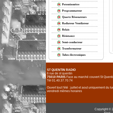
Potentiomètre
Programmateur
Quartz Résonateurs
Radiateur Ventilateur
Relais
Résistance
Semi-conducteur
Transformateur
Tubes électroniques
ST QUENTIN RADIO
6 rue de st quentin
75010 PARIS
Face au marché couvert St Quenti
Tél 01.40.37.70.74
Ouvert tout l'été : juillet et aout uniquement du l
vendredi mêmes horaires
Copyright © 