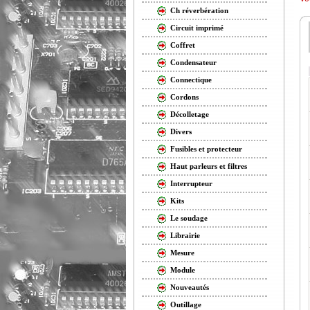
Ch réverbération
Circuit imprimé
Coffret
Condensateur
Connectique
Cordons
Décolletage
Divers
Fusibles et protecteur
Haut parleurs et filtres
Interrupteur
Kits
Le soudage
Librairie
Mesure
Module
Nouveautés
Outillage