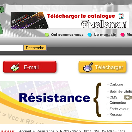
us êtes ici :
Accueil
>
Résistance
>
PR03 - 3W
>
PR03 - 3W - De 10R à < 100R