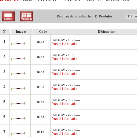
Résultats de la recherche
11 Produit/s
N°
Images
Code
Désignation
PR03/3W - 10 ohms
1
B423
Plus d' information
PR03/3W - 15R
2
B438
Plus d' information
PR03/3W - 22 ohms
3
B483
Plus d' information
PR03/3W - 27 ohms
4
B905
Plus d' information
PR03/3W - 33 ohms
5
B430
Plus d' information
PR03/3W - 47 ohms
6
B433
Plus d' information
PR03/3W - 82 ohms
7
B816
Plus d' information