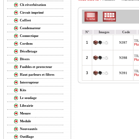
Ch réverbération
Circuit imprimé
Coffret
Condensateur
N°
Images
Code
Connectique
TR
1
N397
Cordons
Plu
Décolletage
TR
2
N398
Divers
Plu
Fusibles et protecteur
TR
3
N391
Haut parleurs et filtres
Plu
Interrupteur
Kits
Le soudage
Librairie
Mesure
Module
Nouveautés
Outillage