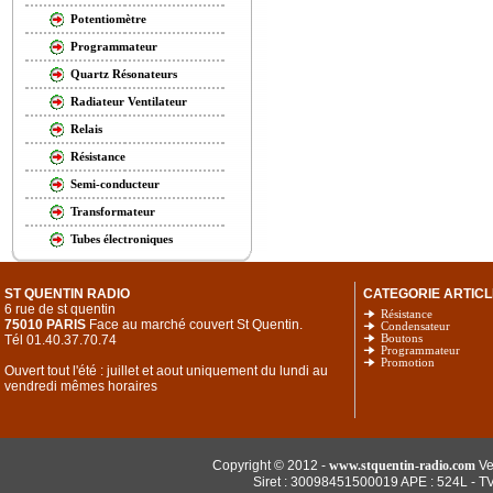
Potentiomètre
Programmateur
Quartz Résonateurs
Radiateur Ventilateur
Relais
Résistance
Semi-conducteur
Transformateur
Tubes électroniques
ST QUENTIN RADIO
CATEGORIE ARTICL
6 rue de st quentin
Résistance
75010 PARIS
Face au marché couvert St Quentin.
Condensateur
Tél 01.40.37.70.74
Boutons
Programmateur
Promotion
Ouvert tout l'été : juillet et aout uniquement du lundi au
vendredi mêmes horaires
Copyright © 2012 -
www.stquentin-radio.com
Ve
Siret : 30098451500019 APE : 524L - T