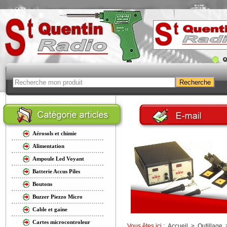
Aérosols et chimie
Alimentation
Ampoule Led Voyant
Batterie Accus Piles
Boutons
Buzzer Piezzo Micro
Cable et gaine
Cartes microcontroleur
Vous êtes ici :
Accueil
>
Outillage