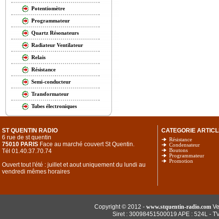
Potentiomètre
Programmateur
Quartz Résonateurs
Radiateur Ventilateur
Relais
Résistance
Semi-conducteur
Transformateur
Tubes électroniques
ST QUENTIN RADIO
CATEGORIE ARTICL
6 rue de st quentin
Résistance
75010 PARIS
Face au marché couvert St Quentin.
Condensateur
Tél 01.40.37.70.74
Boutons
Programmateur
Promotion
Ouvert tout l'été : juillet et aout uniquement du lundi au
vendredi mêmes horaires
Copyright © 2012 -
www.stquentin-radio.com
Ve
Siret : 30098451500019 APE : 524L - T