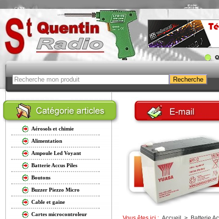
Aérosols et chimie
Alimentation
Ampoule Led Voyant
Batterie Accus Piles
Boutons
Buzzer Piezzo Micro
Cable et gaine
Cartes microcontroleur
Vous êtes ici :
Accueil
>
Batterie A