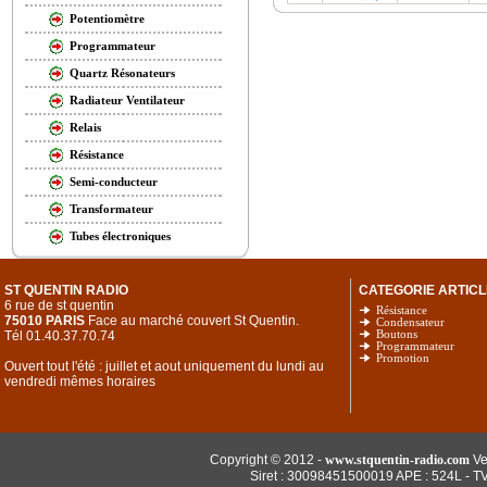
Potentiomètre
Programmateur
Quartz Résonateurs
Radiateur Ventilateur
Relais
Résistance
Semi-conducteur
Transformateur
Tubes électroniques
ST QUENTIN RADIO
CATEGORIE ARTICL
6 rue de st quentin
Résistance
75010 PARIS
Face au marché couvert St Quentin.
Condensateur
Tél 01.40.37.70.74
Boutons
Programmateur
Promotion
Ouvert tout l'été : juillet et aout uniquement du lundi au
vendredi mêmes horaires
Copyright © 2012 -
www.stquentin-radio.com
Ve
Siret : 30098451500019 APE : 524L - T