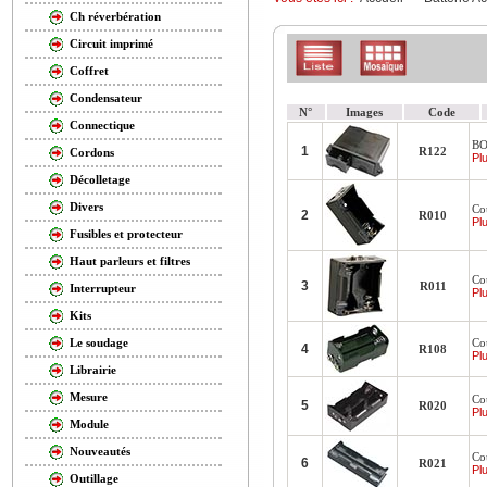
Ch réverbération
Circuit imprimé
Coffret
Condensateur
N°
Images
Code
Connectique
BO
1
R122
Cordons
Plu
Décolletage
Divers
Cou
2
R010
Plu
Fusibles et protecteur
Haut parleurs et filtres
Cou
3
R011
Interrupteur
Plu
Kits
Co
Le soudage
4
R108
Plu
Librairie
Mesure
Cou
5
R020
Plu
Module
Nouveautés
Cou
6
R021
Plu
Outillage