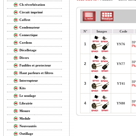
Ch réverbération
Circuit imprimé
Coffret
Condensateur
N°
Images
Code
Connectique
BP
Cordons
1
YN76
Plu
Décolletage
Divers
BP
2
YN77
Fusibles et protecteur
Plu
Haut parleurs et filtres
Interrupteur
BP
3
YT41
Plu
Kits
Le soudage
BP
4
YN80
Librairie
Plu
Mesure
Module
Nouveautés
Outillage