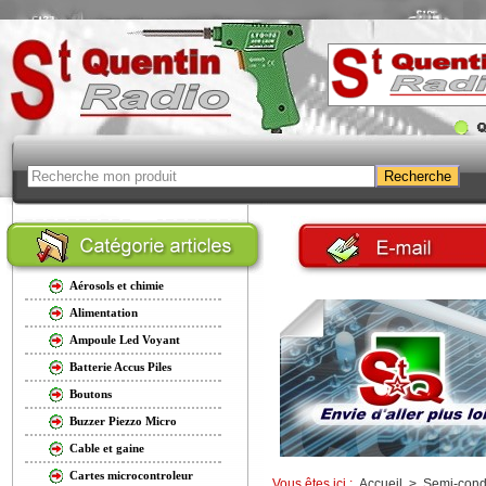
Aérosols et chimie
Alimentation
Ampoule Led Voyant
Batterie Accus Piles
Boutons
Buzzer Piezzo Micro
Cable et gaine
Cartes microcontroleur
Vous êtes ici :
Accueil
>
Semi-cond