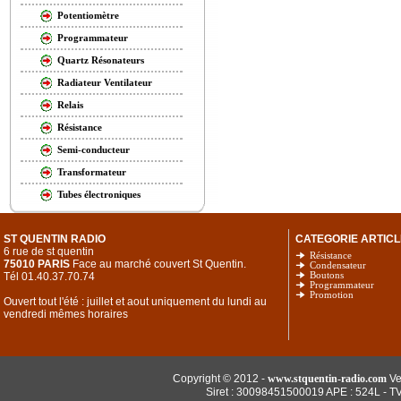
Potentiomètre
Programmateur
Quartz Résonateurs
Radiateur Ventilateur
Relais
Résistance
Semi-conducteur
Transformateur
Tubes électroniques
ST QUENTIN RADIO
CATEGORIE ARTICL
6 rue de st quentin
Résistance
75010 PARIS
Face au marché couvert St Quentin.
Condensateur
Tél 01.40.37.70.74
Boutons
Programmateur
Promotion
Ouvert tout l'été : juillet et aout uniquement du lundi au
vendredi mêmes horaires
Copyright © 2012 -
www.stquentin-radio.com
Ve
Siret : 30098451500019 APE : 524L - T