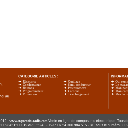
CATEGORIE ARTICLES :
INFORMATI
Résistance
Outillage
Qui som
n.
Condensateur
Semi-conducteur
Le magas
Boutons
Potentiomètre
Mon pani
Programmateur
Cordons
Mon com
Promotion
Téléchargement
Mes factu
undi au
2012 -
www.stquentin-radio.com
Vente en ligne de composants électronique. Tous dr
: 30098451500019 APE : 524L - TVA : FR 54 300 984 515
- RC sous le numéro 300