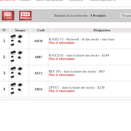
Résultats de la recherche
4 Produit/s
N°
Images
Code
Désignation
R 6502-13 - Rockwell - ds lim stocks - barr haut
1
AH30
Plus d' information
R 65C51J1 - dans la limite des stocks - A244
2
AB07
Plus d' information
REF 195 - dans la limite des stocks - H63
3
AE13
Plus d' information
ZPY4.7 - dans la limite des stocks - A238
4
AB34
Plus d' information