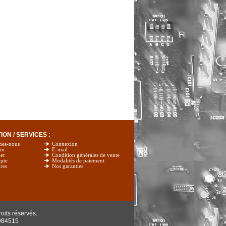
ON / SERVICES :
mes-nous
Connexion
in
E-mail
er
Condition générales de vente
pte
Modalités de paiement
res
Nos garanties
oits réservés.
984515