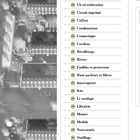
Ch réverbération
Circuit imprimé
Coffret
Condensateur
Connectique
Cordons
Décolletage
Divers
Fusibles et protecteur
Haut parleurs et filtres
Interrupteur
Kits
Le soudage
Librairie
Mesure
Module
Nouveautés
Outillage