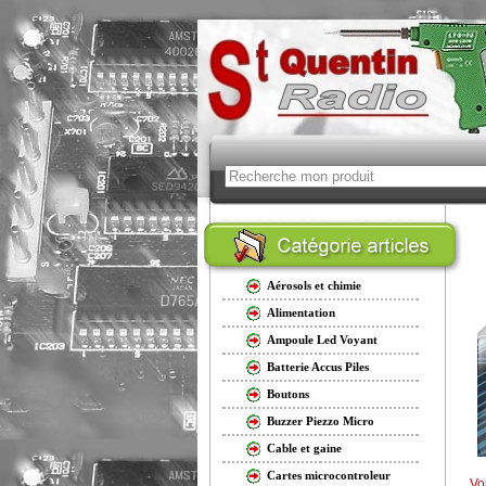
Aérosols et chimie
Alimentation
Ampoule Led Voyant
Batterie Accus Piles
Boutons
Buzzer Piezzo Micro
Cable et gaine
Cartes microcontroleur
Vo