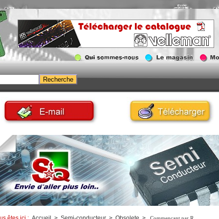
us êtes ici :
Accueil
>
Semi-conducteur
>
Obsolete
>
Commençant par R