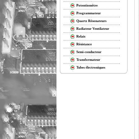
Potentiomètre
Programmateur
Quartz Résonateurs
Radiateur Ventilateur
Relais
Résistance
Semi-conducteur
Transformateur
Tubes électroniques