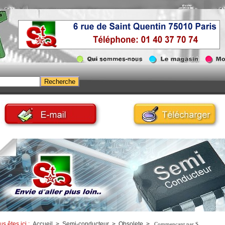
us êtes ici :
Accueil
>
Semi-conducteur
>
Obsolete
>
Commençant par S