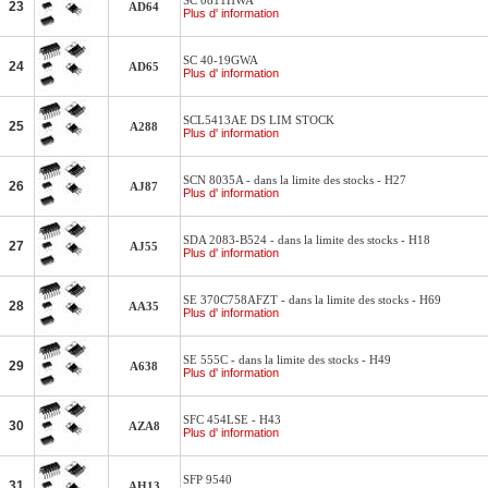
SC 0811HWA
23
AD64
Plus d' information
SC 40-19GWA
24
AD65
Plus d' information
SCL5413AE DS LIM STOCK
25
A288
Plus d' information
SCN 8035A - dans la limite des stocks - H27
26
AJ87
Plus d' information
SDA 2083-B524 - dans la limite des stocks - H18
27
AJ55
Plus d' information
SE 370C758AFZT - dans la limite des stocks - H69
28
AA35
Plus d' information
SE 555C - dans la limite des stocks - H49
29
A638
Plus d' information
SFC 454LSE - H43
30
AZA8
Plus d' information
SFP 9540
31
AH13