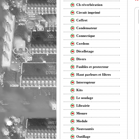
Ch réverbération
Circuit imprimé
Coffret
Condensateur
Connectique
Cordons
Décolletage
Divers
Fusibles et protecteur
Haut parleurs et filtres
Interrupteur
Kits
Le soudage
Librairie
Mesure
Module
Nouveautés
Outillage