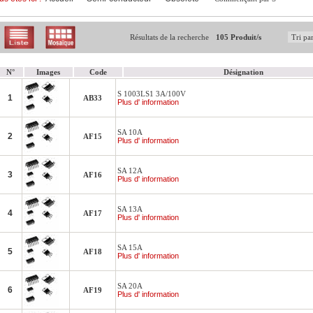
Résultats de la recherche
105 Produit/s
N°
Images
Code
Désignation
S 1003LS1 3A/100V
1
AB33
Plus d' information
SA 10A
2
AF15
Plus d' information
SA 12A
3
AF16
Plus d' information
SA 13A
4
AF17
Plus d' information
SA 15A
5
AF18
Plus d' information
SA 20A
6
AF19
Plus d' information