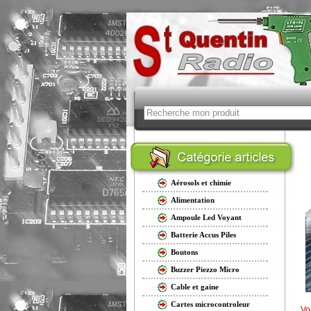
Aérosols et chimie
Alimentation
Ampoule Led Voyant
Batterie Accus Piles
Boutons
Buzzer Piezzo Micro
Cable et gaine
Cartes microcontroleur
Vo