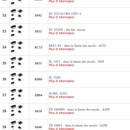
Plus d' information
SG 3525A CMS UDV=1
32
A942
Plus d' information
SG 3526N - des lim. stocks
33
A955
Plus d' information
SKE1-04 - dans la limite des stocks - A232
34
AC53
Plus d' information
SL 1431 - dans la limite des stocks - H49
35
A631
Plus d' information
SL 5500
36
AD66
Plus d' information
SL486 -A263
37
AB94
Plus d' information
SN 16848N - dans la limite des stocks - A209
38
A650
Plus d' information
SN 16861 - dans la limite des stocks - A209
39
A646
Plus d' information