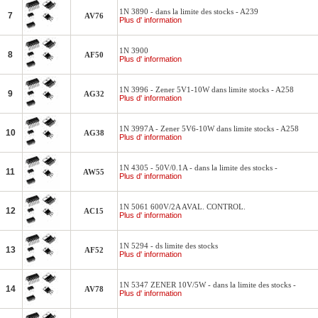
1N 3890 - dans la limite des stocks - A239
7
AV76
Plus d' information
1N 3900
8
AF50
Plus d' information
1N 3996 - Zener 5V1-10W dans limite stocks - A258
9
AG32
Plus d' information
1N 3997A - Zener 5V6-10W dans limite stocks - A258
10
AG38
Plus d' information
1N 4305 - 50V/0.1A - dans la limite des stocks -
11
AW55
Plus d' information
1N 5061 600V/2A AVAL. CONTROL.
12
AC15
Plus d' information
1N 5294 - ds limite des stocks
13
AF52
Plus d' information
1N 5347 ZENER 10V/5W - dans la limite des stocks -
14
AV78
Plus d' information