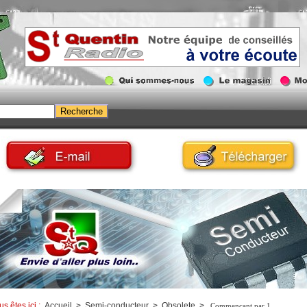
us êtes ici :
Accueil
>
Semi-conducteur
>
Obsolete
>
Commençant par 1