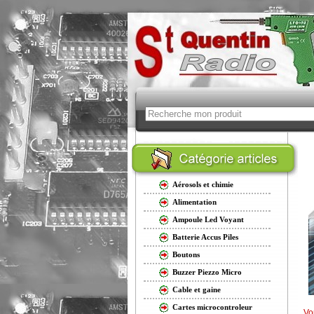
Aérosols et chimie
Alimentation
Ampoule Led Voyant
Batterie Accus Piles
Boutons
Buzzer Piezzo Micro
Cable et gaine
Cartes microcontroleur
Vo