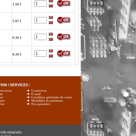
1.50 €
5.95 €
0.30 €
0.30 €
ON / SERVICES :
mes-nous
Connexion
in
E-mail
er
Condition générales de vente
pte
Modalités de paiement
res
Nos garanties
oits réservés.