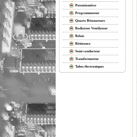
Potentiomètre
Programmateur
Quartz Résonateurs
Radiateur Ventilateur
Relais
Résistance
Semi-conducteur
Transformateur
Tubes électroniques