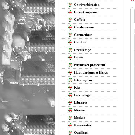
Ch réverbération
Circuit imprimé
Coffret
Condensateur
Connectique
Cordons
Décolletage
Divers
Fusibles et protecteur
Haut parleurs et filtres
Interrupteur
Kits
Le soudage
Librairie
Mesure
Module
Nouveautés
Outillage