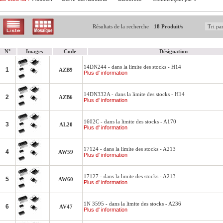
Résultats de la recherche
18 Produit/s
N°
Images
Code
Désignation
14DN244 - dans la limite des stocks - H14
1
AZB9
Plus d' information
14DN332A - dans la limite des stocks - H14
2
AZB6
Plus d' information
1602C - dans la limite des stocks - A170
3
AL20
Plus d' information
17124 - dans la limite des stocks - A213
4
AW59
Plus d' information
17127 - dans la limite des stocks - A213
5
AW60
Plus d' information
1N 3595 - dans la limite des stocks - A236
6
AV47
Plus d' information