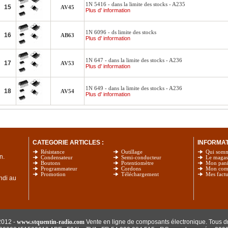
1N 5416 - dans la limite des stocks - A235
15
AV45
Plus d' information
1N 6096 - ds limite des stocks
16
AB63
Plus d' information
1N 647 - dans la limite des stocks - A236
17
AV53
Plus d' information
1N 649 - dans la limite des stocks - A236
18
AV54
Plus d' information
CATEGORIE ARTICLES :
INFORMATI
Résistance
Outillage
Qui som
n.
Condensateur
Semi-conducteur
Le magas
Boutons
Potentiomètre
Mon pani
Programmateur
Cordons
Mon com
Promotion
Téléchargement
Mes factu
undi au
2012 -
www.stquentin-radio.com
Vente en ligne de composants électronique. Tous dr