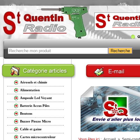
Aérosols et chimie
Alimentation
Ampoule Led Voyant
Batterie Accus Piles
Boutons
Buzzer Piezzo Micro
Cable et gaine
Cartes microcontroleur
Vous êtes ici :
Accueil
>
Semi-cond