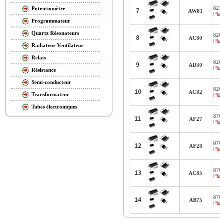
827
Potentiomètre
7
AW81
Plu
Programmateur
Quartz Résonateurs
82
8
AC80
Plu
Radiateur Ventilateur
Relais
82
9
AD30
Plu
Résistance
Semi-conducteur
82C
10
AC82
Transformateur
Plu
Tubes électroniques
87
11
AF27
Plu
87
12
AF28
Plu
87
13
AC85
Plu
87
14
AB75
Plu