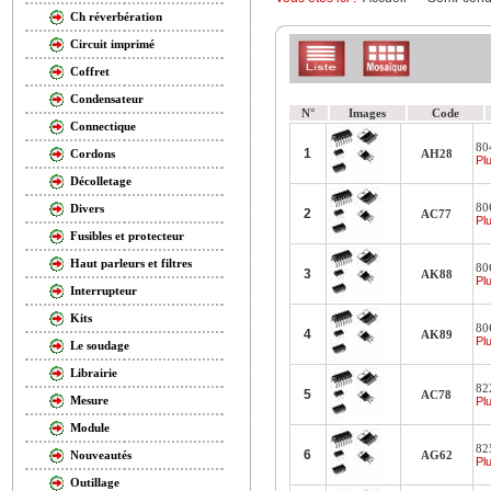
Ch réverbération
Circuit imprimé
Coffret
Condensateur
N°
Images
Code
Connectique
804
1
AH28
Cordons
Plu
Décolletage
80
Divers
2
AC77
Plu
Fusibles et protecteur
Haut parleurs et filtres
80
3
AK88
Plu
Interrupteur
Kits
80
4
AK89
Plu
Le soudage
Librairie
82
5
AC78
Mesure
Plu
Module
825
6
AG62
Nouveautés
Plu
Outillage