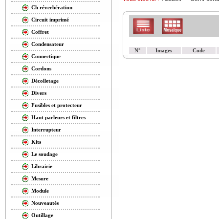
Ch réverbération
Circuit imprimé
Coffret
Condensateur
N°
Images
Code
Connectique
Cordons
Décolletage
Divers
Fusibles et protecteur
Haut parleurs et filtres
Interrupteur
Kits
Le soudage
Librairie
Mesure
Module
Nouveautés
Outillage