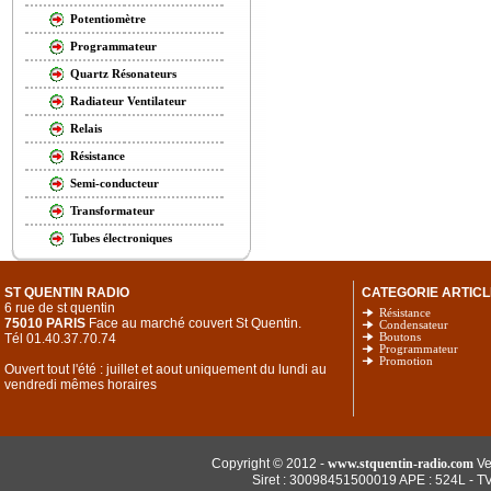
Potentiomètre
Programmateur
Quartz Résonateurs
Radiateur Ventilateur
Relais
Résistance
Semi-conducteur
Transformateur
Tubes électroniques
ST QUENTIN RADIO
CATEGORIE ARTICL
6 rue de st quentin
Résistance
75010 PARIS
Face au marché couvert St Quentin.
Condensateur
Tél 01.40.37.70.74
Boutons
Programmateur
Promotion
Ouvert tout l'été : juillet et aout uniquement du lundi au
vendredi mêmes horaires
Copyright © 2012 -
www.stquentin-radio.com
Ve
Siret : 30098451500019 APE : 524L - T