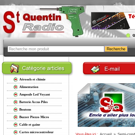
Aérosols et chimie
Alimentation
Ampoule Led Voyant
Batterie Accus Piles
Boutons
Buzzer Piezzo Micro
Cable et gaine
Cartes microcontroleur
Vous êtes ici :
Accueil
>
Semi-cond