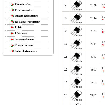
BU
Potentiomètre
7
YT26
Plu
Programmateur
Quartz Résonateurs
BU
8
YT44
Plu
Radiateur Ventilateur
Relais
BU
9
YT73
Plu
Résistance
Semi-conducteur
S 
10
Y748
Transformateur
Plu
Tubes électroniques
S 
11
Y750
Plu
TI
12
Y917
Plu
TI
13
Y918
Plu
TI
14
Y920
Plu