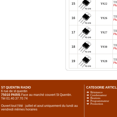
TI
15
Y922
Plu
TI
16
Y926
Plu
TI
17
Y927
Plu
TI
18
Y930
Plu
TI
19
Y928
Plu
ST QUENTIN RADIO
CATEGORIE ARTICL
6 rue de st quentin
Résistance
75010 PARIS
Face au marché couvert St Quentin.
Condensateur
Tél 01.40.37.70.74
Boutons
Programmateur
Promotion
Ouvert tout l'été : juillet et aout uniquement du lundi au
vendredi mêmes horaires