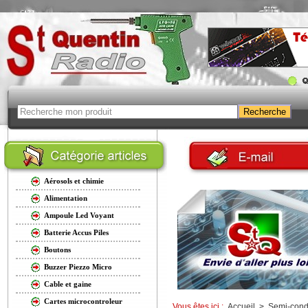
Aérosols et chimie
Alimentation
Ampoule Led Voyant
Batterie Accus Piles
Boutons
Buzzer Piezzo Micro
Cable et gaine
Cartes microcontroleur
Vous êtes ici :
Accueil
>
Semi-cond