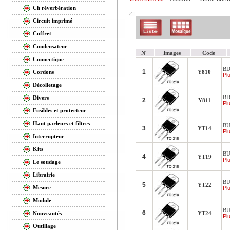
Ch réverbération
Circuit imprimé
Coffret
Condensateur
N°
Images
Code
Connectique
BD
1
Y810
Cordons
Plu
Décolletage
BD
Divers
2
Y811
Plu
Fusibles et protecteur
Haut parleurs et filtres
BU
3
YT14
Plu
Interrupteur
Kits
BU
4
YT19
Plu
Le soudage
Librairie
BU
5
YT22
Mesure
Plu
Module
BU
6
YT24
Nouveautés
Plu
Outillage