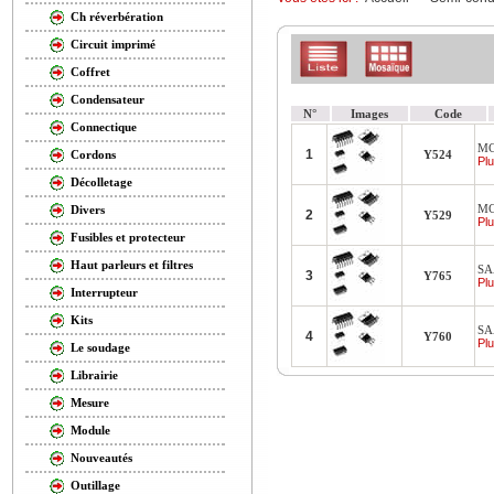
Ch réverbération
Circuit imprimé
Coffret
Condensateur
N°
Images
Code
Connectique
MC
1
Y524
Cordons
Plu
Décolletage
MC
Divers
2
Y529
Plu
Fusibles et protecteur
Haut parleurs et filtres
SA
3
Y765
Plu
Interrupteur
Kits
SA
4
Y760
Plu
Le soudage
Librairie
Mesure
Module
Nouveautés
Outillage