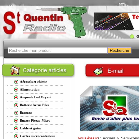
Aérosols et chimie
Alimentation
Ampoule Led Voyant
Batterie Accus Piles
Boutons
Buzzer Piezzo Micro
Cable et gaine
Cartes microcontroleur
Vous êtes ici :
Accueil
>
Semi-cond