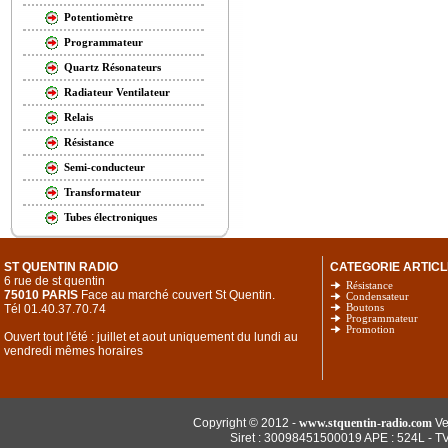
Potentiomètre
Programmateur
Quartz Résonateurs
Radiateur Ventilateur
Relais
Résistance
Semi-conducteur
Transformateur
Tubes électroniques
ST QUENTIN RADIO
CATEGORIE ARTICL
6 rue de st quentin
Résistance
75010 PARIS
Face au marché couvert St Quentin.
Condensateur
Tél 01.40.37.70.74
Boutons
Programmateur
Promotion
Ouvert tout l'été : juillet et aout uniquement du lundi au
vendredi mêmes horaires
Copyright © 2012 -
www.stquentin-radio.com
Ve
Siret : 30098451500019 APE : 524L - T