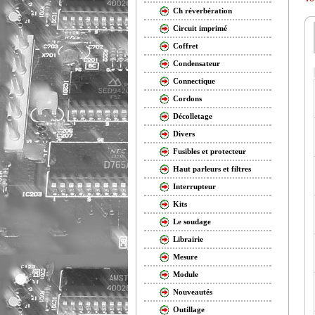
Ch réverbération
Circuit imprimé
Coffret
Condensateur
Connectique
Cordons
Décolletage
Divers
Fusibles et protecteur
Haut parleurs et filtres
Interrupteur
Kits
Le soudage
Librairie
Mesure
Module
Nouveautés
Outillage