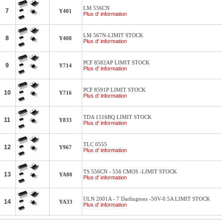
LM 556CN
7
Y401
Plus d' information
LM 567N-LIMIT STOCK
8
Y408
Plus d' information
PCF 8582AP LIMIT STOCK
9
Y714
Plus d' information
PCF 8591P LIMIT STOCK
10
Y716
Plus d' information
TDA 1516BQ LIMIT STOCK
11
Y833
Plus d' information
TLC 0555
12
Y967
Plus d' information
TS 556CN - 556 CMOS -LIMIT STOCK
13
YA00
Plus d' information
ULN 2001A - 7 Darlingtons -50V-0.5A LIMIT STOCK
14
YA33
Plus d' information