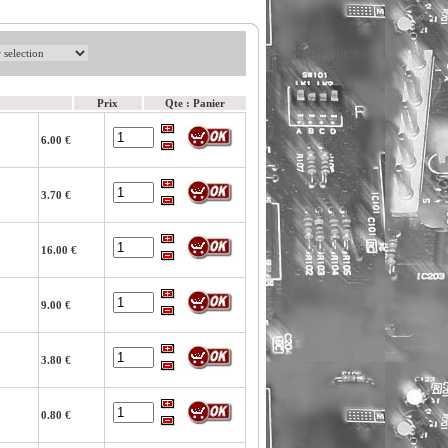
Prix
Qte : Panier
6.00 €
3.70 €
16.00 €
9.00 €
3.80 €
0.80 €