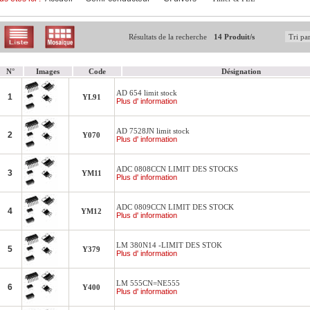
Résultats de la recherche
14 Produit/s
N°
Images
Code
Désignation
AD 654 limit stock
1
YL91
Plus d' information
AD 7528JN limit stock
2
Y070
Plus d' information
ADC 0808CCN LIMIT DES STOCKS
3
YM11
Plus d' information
ADC 0809CCN LIMIT DES STOCK
4
YM12
Plus d' information
LM 380N14 -LIMIT DES STOK
5
Y379
Plus d' information
LM 555CN=NE555
6
Y400
Plus d' information