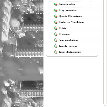
Potentiomètre
Programmateur
Quartz Résonateurs
Radiateur Ventilateur
Relais
Résistance
Semi-conducteur
Transformateur
Tubes électroniques