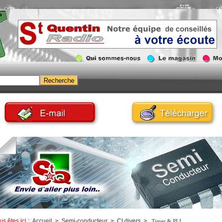
us êtes ici :
Accueil
>
Semi-conducteur
>
CI divers
>
Timer & PLL