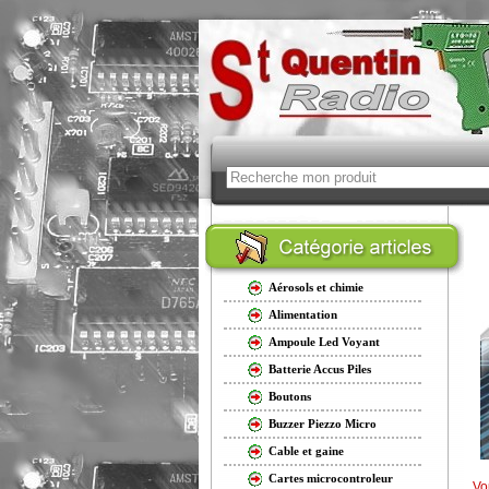
Aérosols et chimie
Alimentation
Ampoule Led Voyant
Batterie Accus Piles
Boutons
Buzzer Piezzo Micro
Cable et gaine
Cartes microcontroleur
Vo