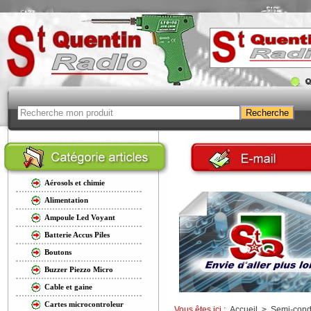
Aérosols et chimie
Alimentation
Ampoule Led Voyant
Batterie Accus Piles
Boutons
Buzzer Piezzo Micro
Cable et gaine
Cartes microcontroleur
Vous êtes ici :
Accueil
>
Semi-cond