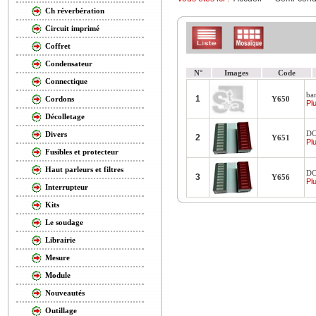
Ch réverbération
Circuit imprimé
Coffret
Condensateur
N°
Images
Code
Connectique
ba
1
Y650
Cordons
Plu
Décolletage
DC
Divers
2
Y651
Plu
Fusibles et protecteur
Haut parleurs et filtres
DC
3
Y656
Plu
Interrupteur
Kits
Le soudage
Librairie
Mesure
Module
Nouveautés
Outillage