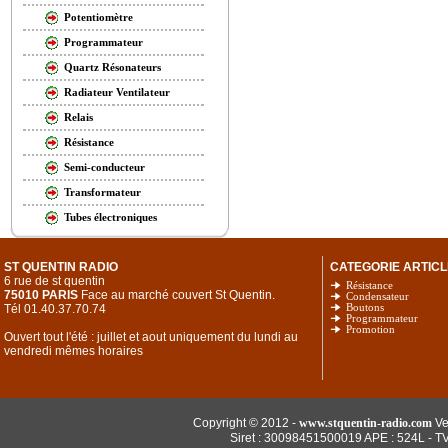
Potentiomètre
Programmateur
Quartz Résonateurs
Radiateur Ventilateur
Relais
Résistance
Semi-conducteur
Transformateur
Tubes électroniques
ST QUENTIN RADIO
CATEGORIE ARTICL
6 rue de st quentin
Résistance
75010 PARIS
Face au marché couvert St Quentin.
Condensateur
Tél 01.40.37.70.74
Boutons
Programmateur
Promotion
Ouvert tout l'été : juillet et aout uniquement du lundi au
vendredi mêmes horaires
Copyright © 2012 -
www.stquentin-radio.com
Ve
Siret : 30098451500019 APE : 524L - T