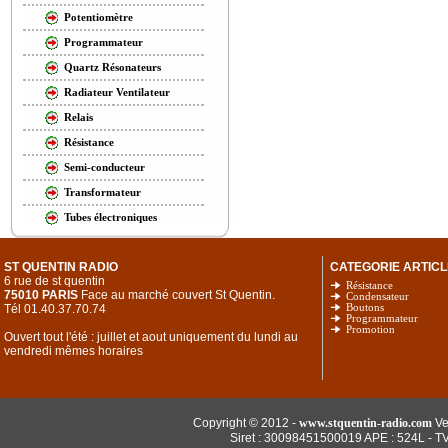
Potentiomètre
Programmateur
Quartz Résonateurs
Radiateur Ventilateur
Relais
Résistance
Semi-conducteur
Transformateur
Tubes électroniques
ST QUENTIN RADIO
CATEGORIE ARTICL
6 rue de st quentin
Résistance
75010 PARIS
Face au marché couvert St Quentin.
Condensateur
Tél 01.40.37.70.74
Boutons
Programmateur
Promotion
Ouvert tout l'été : juillet et aout uniquement du lundi au
vendredi mêmes horaires
Copyright © 2012 -
www.stquentin-radio.com
Ve
Siret : 30098451500019 APE : 524L - T