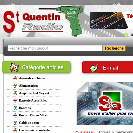
Aérosols et chimie
Alimentation
Ampoule Led Voyant
Batterie Accus Piles
Boutons
Buzzer Piezzo Micro
Cable et gaine
Cartes microcontroleur
Vous êtes ici :
Accueil
>
Semi-cond