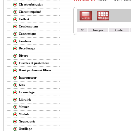
Ch réverbération
Circuit imprimé
Coffret
Condensateur
N°
Images
Code
Connectique
Cordons
Décolletage
Divers
Fusibles et protecteur
Haut parleurs et filtres
Interrupteur
Kits
Le soudage
Librairie
Mesure
Module
Nouveautés
Outillage