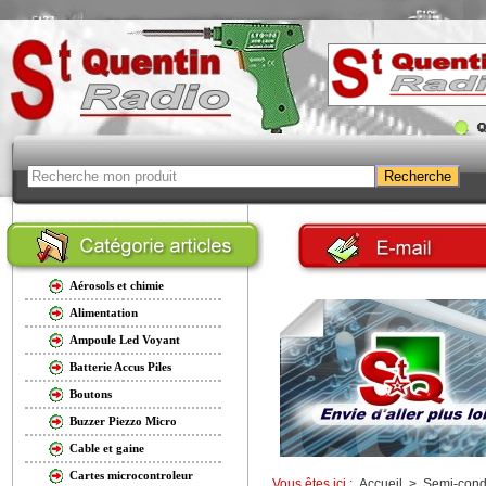
Aérosols et chimie
Alimentation
Ampoule Led Voyant
Batterie Accus Piles
Boutons
Buzzer Piezzo Micro
Cable et gaine
Cartes microcontroleur
Vous êtes ici :
Accueil
>
Semi-cond