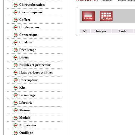
Ch réverbération
Circuit imprimé
Coffret
Condensateur
N°
Images
Code
Connectique
Cordons
Décolletage
Divers
Fusibles et protecteur
Haut parleurs et filtres
Interrupteur
Kits
Le soudage
Librairie
Mesure
Module
Nouveautés
Outillage