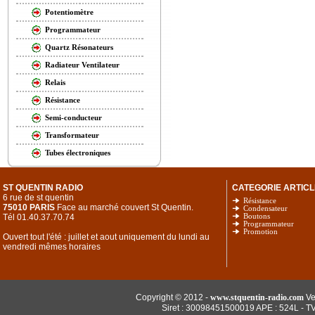
Potentiomètre
Programmateur
Quartz Résonateurs
Radiateur Ventilateur
Relais
Résistance
Semi-conducteur
Transformateur
Tubes électroniques
ST QUENTIN RADIO
CATEGORIE ARTICL
6 rue de st quentin
Résistance
75010 PARIS
Face au marché couvert St Quentin.
Condensateur
Tél 01.40.37.70.74
Boutons
Programmateur
Promotion
Ouvert tout l'été : juillet et aout uniquement du lundi au
vendredi mêmes horaires
Copyright © 2012 -
www.stquentin-radio.com
Ve
Siret : 30098451500019 APE : 524L - T