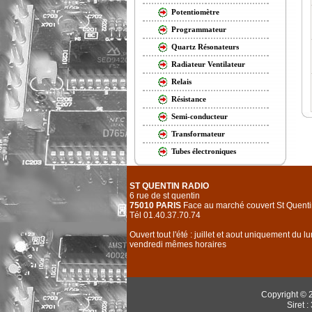
Potentiomètre
Programmateur
Quartz Résonateurs
Radiateur Ventilateur
Relais
Résistance
Semi-conducteur
Transformateur
Tubes électroniques
ST QUENTIN RADIO
6 rue de st quentin
75010 PARIS
Face au marché couvert St Quenti
Tél 01.40.37.70.74
Ouvert tout l'été : juillet et aout uniquement du l
vendredi mêmes horaires
Copyright © 
Siret 