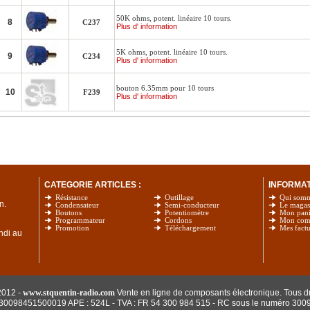
50K ohms, potent. linéaire 10 tours.
8
C237
Plus d' information
5K ohms, potent. linéaire 10 tours.
9
C234
Plus d' information
bouton 6.35mm pour 10 tours
10
F239
Plus d' information
CATEGORIE ARTICLES :
INFORMATI
Résistance
Outillage
Qui som
n.
Condensateur
Semi-conducteur
Le magas
Boutons
Potentiomètre
Mon pani
Programmateur
Cordons
Mon com
Promotion
Téléchargement
Mes factu
undi au
2012 -
www.stquentin-radio.com
Vente en ligne de composants électronique. Tous dr
: 30098451500019 APE : 524L - TVA : FR 54 300 984 515
- RC sous le numéro 300