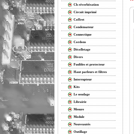
Ch réverbération
Circuit imprimé
Coffret
Condensateur
Connectique
Cordons
Décolletage
Divers
Fusibles et protecteur
Haut parleurs et filtres
Interrupteur
Kits
Le soudage
Librairie
Mesure
Module
Nouveautés
Outillage