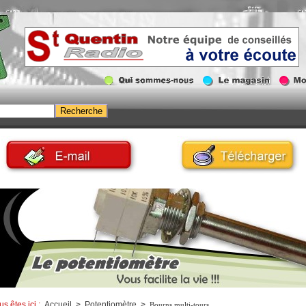
us êtes ici :
Accueil
>
Potentiomètre
>
Bourns multi-tours