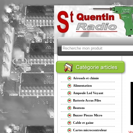
Aérosols et chimie
Alimentation
Ampoule Led Voyant
Batterie Accus Piles
Boutons
Buzzer Piezzo Micro
Cable et gaine
Cartes microcontroleur
Vo