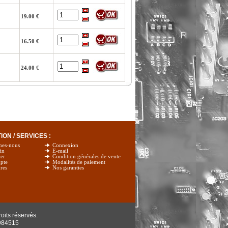
19.00 €
16.50 €
24.00 €
ON / SERVICES :
mes-nous
Connexion
in
E-mail
er
Condition générales de vente
pte
Modalités de paiement
res
Nos garanties
oits réservés.
984515