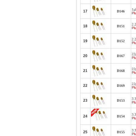
1µF
17
D146
Plu
2.
18
D151
Plu
2.2
19
D152
Plu
22µ
20
D167
Plu
22µ
21
D168
Plu
22µ
22
D169
Plu
3.3
23
D153
Plu
3.3
24
D154
Plu
3.3
25
D155
Plu