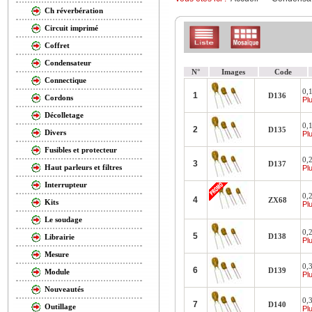
Ch réverbération
Circuit imprimé
Coffret
Condensateur
N°
Images
Code
Connectique
0,1
1
D136
Cordons
Plu
Décolletage
0,1
2
D135
Divers
Plu
Fusibles et protecteur
0,2
3
D137
Haut parleurs et filtres
Plu
Interrupteur
0,2
4
ZX68
Kits
Plu
Le soudage
0,2
5
D138
Librairie
Plu
Mesure
0,3
6
D139
Module
Plu
Nouveautés
0,3
7
D140
Outillage
Plu