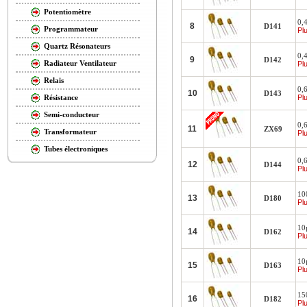
Potentiomètre
0,4
8
D141
Programmateur
Plu
Quartz Résonateurs
0,4
9
D142
Radiateur Ventilateur
Plu
Relais
0,6
10
D143
Plu
Résistance
Semi-conducteur
0,6
11
ZX69
Transformateur
Plu
Tubes électroniques
0,6
12
D144
Plu
100
13
D180
Plu
10µ
14
D162
Plu
10µ
15
D163
Plu
150
16
D182
Plu