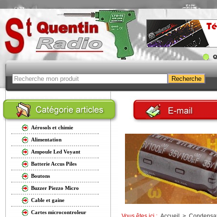
Aérosols et chimie
Alimentation
Ampoule Led Voyant
Batterie Accus Piles
Boutons
Buzzer Piezzo Micro
Cable et gaine
Cartes microcontroleur
Vous êtes ici :
Accueil
>
Condensat