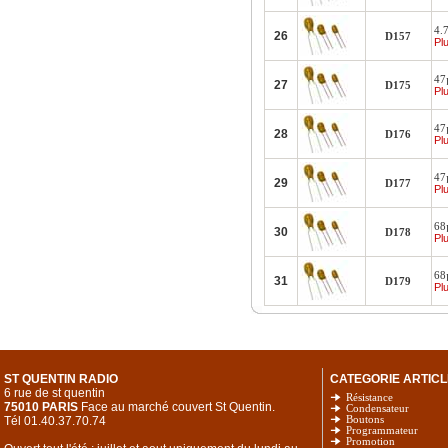
4.7
26
D157
Plu
47µ
27
D175
Plu
47µ
28
D176
Plu
47µ
29
D177
Plu
68
30
D178
Plu
68
31
D179
Plu
ST QUENTIN RADIO
CATEGORIE ARTICL
6 rue de st quentin
Résistance
75010 PARIS
Face au marché couvert St Quentin.
Condensateur
Tél 01.40.37.70.74
Boutons
Programmateur
Promotion