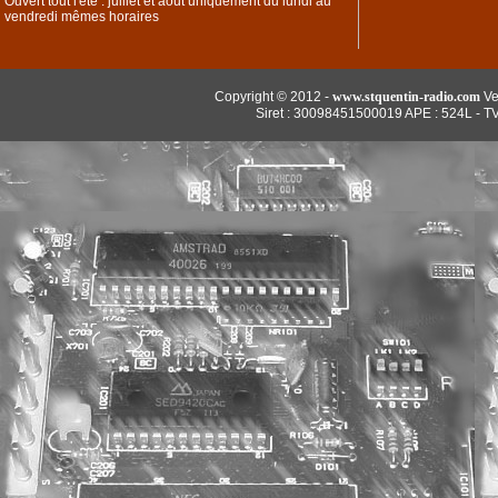
Ouvert tout l'été : juillet et aout uniquement du lundi au
vendredi mêmes horaires
Copyright © 2012 -
www.stquentin-radio.com
Ve
Siret : 30098451500019 APE : 524L - T