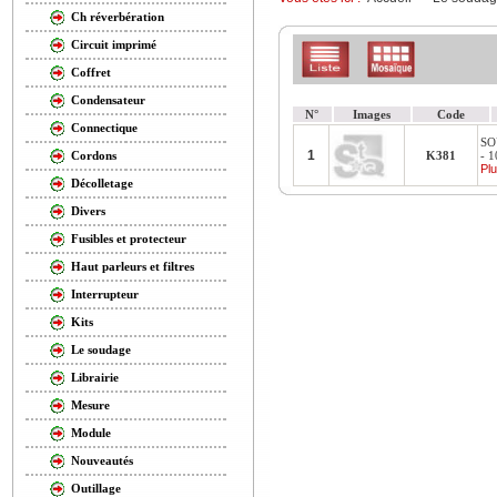
Ch réverbération
Circuit imprimé
Coffret
Condensateur
N°
Images
Code
Connectique
SO
1
K381
- 
Cordons
Plu
Décolletage
Divers
Fusibles et protecteur
Haut parleurs et filtres
Interrupteur
Kits
Le soudage
Librairie
Mesure
Module
Nouveautés
Outillage