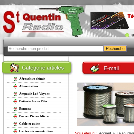
Aérosols et chimie
Alimentation
Ampoule Led Voyant
Batterie Accus Piles
Boutons
Buzzer Piezzo Micro
Cable et gaine
Cartes microcontroleur
Vous êtes ici :
Accueil
>
Le soudag