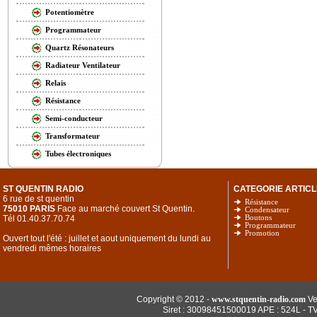
Potentiomètre
Programmateur
Quartz Résonateurs
Radiateur Ventilateur
Relais
Résistance
Semi-conducteur
Transformateur
Tubes électroniques
ST QUENTIN RADIO
CATEGORIE ARTICL
6 rue de st quentin
Résistance
75010 PARIS
Face au marché couvert St Quentin.
Condensateur
Tél 01.40.37.70.74
Boutons
Programmateur
Promotion
Ouvert tout l'été : juillet et aout uniquement du lundi au
vendredi mêmes horaires
Copyright © 2012 -
www.stquentin-radio.com
Ve
Siret : 30098451500019 APE : 524L - T