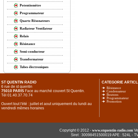
Potentiomètre
Programmateur
Quartz Résonateurs
Radiateur Ventilateur
Relais
Résistance
Semi-conducteur
Transformateur
Tubes électroniques
ST QUENTIN RADIO
CATEGORIE ARTICL
6 rue de st quentin
Résistance
75010 PARIS
Face au marché couvert St Quentin.
Condensateur
Tél 01.40.37.70.74
Boutons
Programmateur
Promotion
Ouvert tout l'été : juillet et aout uniquement du lundi au
vendredi mêmes horaires
Copyright © 2012 -
www.stquentin-radio.com
Ve
Siret : 30098451500019 APE : 524L - T