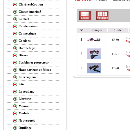
Ch réverbération
Circuit imprimé
Coffret
Condensateur
N°
Images
Code
Connectique
Int
1
E529
Cordons
Plu
Décolletage
Int
2
E061
Divers
Plu
Fusibles et protecteur
Int
3
E060
Haut parleurs et filtres
Plu
Interrupteur
Kits
Le soudage
Librairie
Mesure
Module
Nouveautés
Outillage