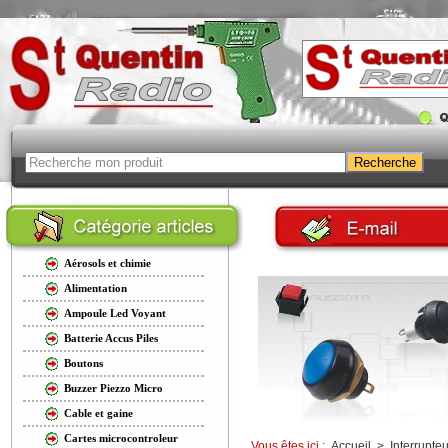
Aérosols et chimie
Alimentation
Ampoule Led Voyant
Batterie Accus Piles
Boutons
Buzzer Piezzo Micro
Cable et gaine
Cartes microcontroleur
Vous êtes ici :
Accueil
>
Interrupteu