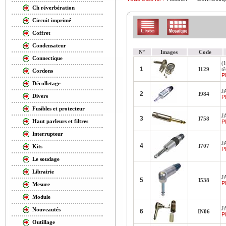
Ch réverbération
Circuit imprimé
Coffret
Condensateur
N°
Images
Code
Connectique
(
1
I129
tê
Cordons
Pl
Décolletage
J
2
I984
Divers
Pl
Fusibles et protecteur
J
3
I758
Haut parleurs et filtres
Pl
Interrupteur
J
4
I707
Kits
Pl
Le soudage
Librairie
J
5
I538
Pl
Mesure
Module
J
Nouveautés
6
IN06
Pl
Outillage