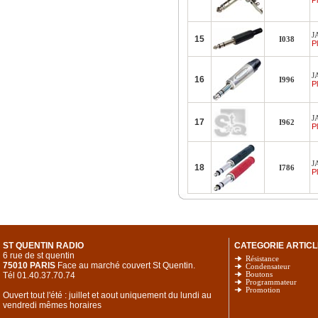
Pl
J
15
I038
Pl
J
16
I996
Pl
J
17
I962
Pl
J
18
I786
Pl
ST QUENTIN RADIO
CATEGORIE ARTICL
6 rue de st quentin
Résistance
75010 PARIS
Face au marché couvert St Quentin.
Condensateur
Tél 01.40.37.70.74
Boutons
Programmateur
Promotion
Ouvert tout l'été : juillet et aout uniquement du lundi au
vendredi mêmes horaires