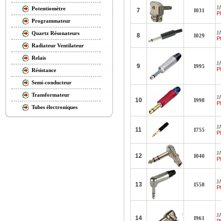
J
Potentiomètre
7
I031
Pl
Programmateur
J
Quartz Résonateurs
8
I029
Pl
Radiateur Ventilateur
Relais
J
9
I995
Pl
Résistance
Semi-conducteur
Transformateur
J
10
I998
Pl
Tubes électroniques
J
11
I755
Pl
J
12
I040
Pl
J
13
I558
Pl
J
14
I961