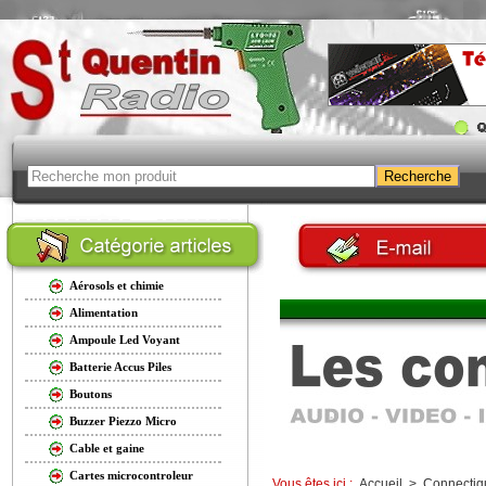
Aérosols et chimie
Alimentation
Ampoule Led Voyant
Batterie Accus Piles
Boutons
Buzzer Piezzo Micro
Cable et gaine
Cartes microcontroleur
Vous êtes ici :
Accueil
>
Connectiq