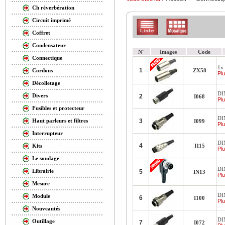
Ch réverbération
Circuit imprimé
Coffret
Condensateur
N°
Images
Code
Connectique
1x 
1
ZX58
Cordons
Plu
Décolletage
DI
Divers
2
I068
Plu
Fusibles et protecteur
DI
3
Haut parleurs et filtres
I099
Plu
Interrupteur
DI
4
I115
Kits
Plu
Le soudage
DI
Librairie
5
IN13
Plu
Mesure
DI
Module
6
I100
Plu
Nouveautés
DI
Outillage
7
I072