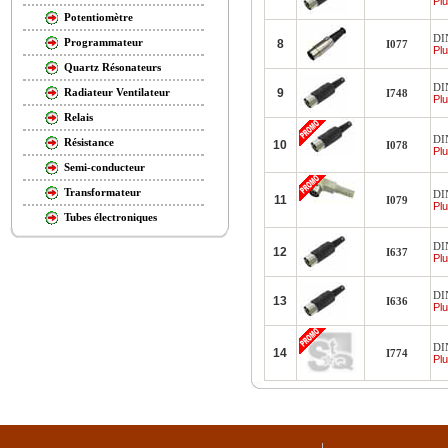
Plu
Potentiomètre
DI
Programmateur
8
I077
Plu
Quartz Résonateurs
DI
9
Radiateur Ventilateur
I748
Plu
Relais
DI
Résistance
10
I078
Plu
Semi-conducteur
Transformateur
DI
11
I079
Plu
Tubes électroniques
DI
12
I637
Plu
DI
13
I636
Plu
DI
14
I774
Plu