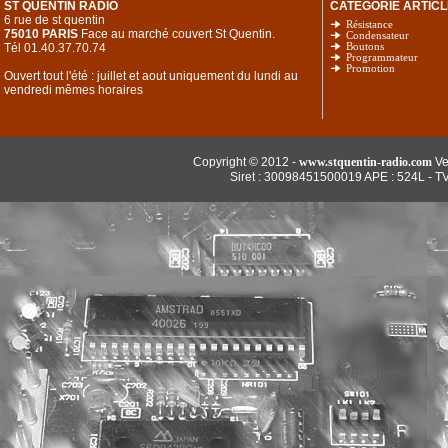
ST QUENTIN RADIO
CATEGORIE ARTICL
6 rue de st quentin
Résistance
75010 PARIS
Face au marché couvert St Quentin.
Condensateur
Tél 01.40.37.70.74
Boutons
Programmateur
Promotion
Ouvert tout l'été : juillet et aout uniquement du lundi au
vendredi mêmes horaires
Copyright © 2012 -
www.stquentin-radio.com
Ve
Siret : 30098451500019 APE : 524L - T