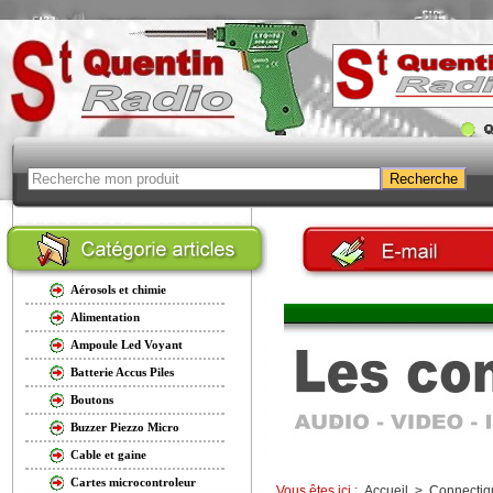
Aérosols et chimie
Alimentation
Ampoule Led Voyant
Batterie Accus Piles
Boutons
Buzzer Piezzo Micro
Cable et gaine
Cartes microcontroleur
Vous êtes ici :
Accueil
>
Connectiq