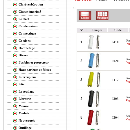
Ch réverbération
Circuit imprimé
Coffret
Condensateur
N°
Images
Code
Connectique
Ban
Cordons
1
I410
Plu
Décolletage
Divers
Ban
2
I020
Fusibles et protecteur
Plu
Haut parleurs et filtres
Interrupteur
Ban
3
I417
Plu
Kits
Le soudage
Ban
4
I303
Librairie
Plu
Mesure
Module
Ban
5
I304
Plu
Nouveautés
Outillage