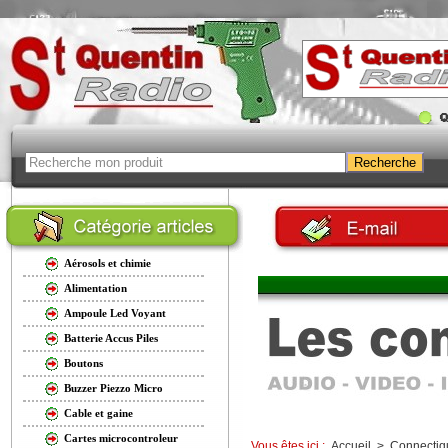
Aérosols et chimie
Alimentation
Ampoule Led Voyant
Batterie Accus Piles
Boutons
Buzzer Piezzo Micro
Cable et gaine
Cartes microcontroleur
Vous êtes ici :
Accueil
>
Connectiq