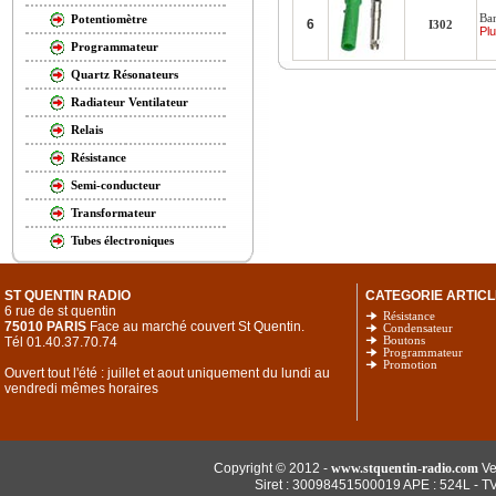
Ban
Potentiomètre
6
I302
Plu
Programmateur
Quartz Résonateurs
Radiateur Ventilateur
Relais
Résistance
Semi-conducteur
Transformateur
Tubes électroniques
ST QUENTIN RADIO
CATEGORIE ARTICL
6 rue de st quentin
Résistance
75010 PARIS
Face au marché couvert St Quentin.
Condensateur
Tél 01.40.37.70.74
Boutons
Programmateur
Promotion
Ouvert tout l'été : juillet et aout uniquement du lundi au
vendredi mêmes horaires
Copyright © 2012 -
www.stquentin-radio.com
Ve
Siret : 30098451500019 APE : 524L - T