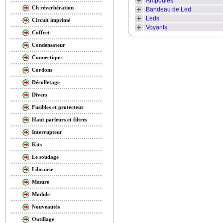
Ampoules
Ch réverbération
Bandeau de Led
Leds
Circuit imprimé
Voyants
Coffret
Condensateur
Connectique
Cordons
Décolletage
Divers
Fusibles et protecteur
Haut parleurs et filtres
Interrupteur
Kits
Le soudage
Librairie
Mesure
Module
Nouveautés
Outillage