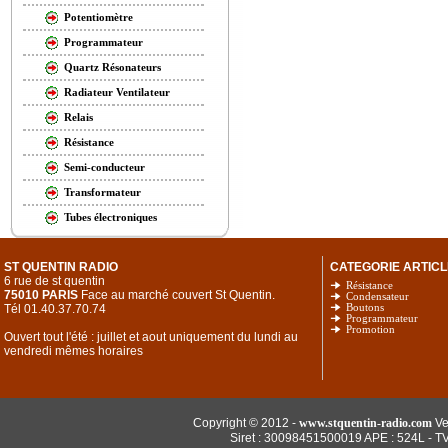
Potentiomètre
Programmateur
Quartz Résonateurs
Radiateur Ventilateur
Relais
Résistance
Semi-conducteur
Transformateur
Tubes électroniques
ST QUENTIN RADIO
CATEGORIE ARTICL
6 rue de st quentin
Résistance
75010 PARIS
Face au marché couvert St Quentin.
Condensateur
Tél 01.40.37.70.74
Boutons
Programmateur
Promotion
Ouvert tout l'été : juillet et aout uniquement du lundi au
vendredi mêmes horaires
Copyright © 2012 -
www.stquentin-radio.com
Ve
Siret : 30098451500019 APE : 524L - T