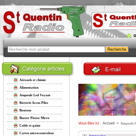
Aérosols et chimie
Alimentation
Ampoule Led Voyant
Batterie Accus Piles
Boutons
Buzzer Piezzo Micro
Vous êtes ici :
Accueil
>
Ampoule L
Cable et gaine
Cartes microcontroleur