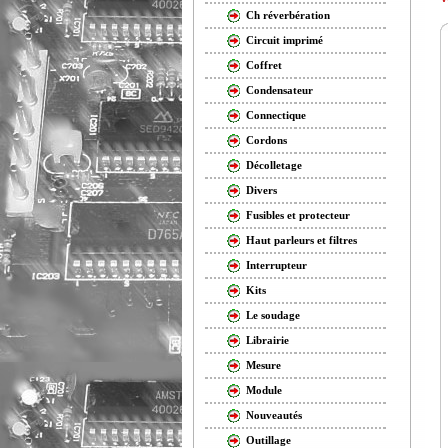
Ch réverbération
Circuit imprimé
Coffret
Condensateur
Connectique
Cordons
Décolletage
Divers
Fusibles et protecteur
Haut parleurs et filtres
Interrupteur
Kits
Le soudage
Librairie
Mesure
Module
Nouveautés
Outillage