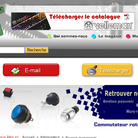
ous êtes ici :
Accueil
>
Interrupteur
>
Poussoir momentanés