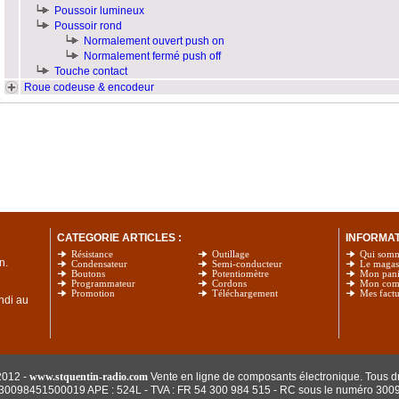
Poussoir lumineux
Poussoir rond
Normalement ouvert push on
Normalement fermé push off
Touche contact
Roue codeuse & encodeur
CATEGORIE ARTICLES :
INFORMATI
Résistance
Outillage
Qui som
n.
Condensateur
Semi-conducteur
Le magas
Boutons
Potentiomètre
Mon pani
Programmateur
Cordons
Mon com
Promotion
Téléchargement
Mes factu
undi au
2012 -
www.stquentin-radio.com
Vente en ligne de composants électronique. Tous dr
: 30098451500019 APE : 524L - TVA : FR 54 300 984 515
- RC sous le numéro 300