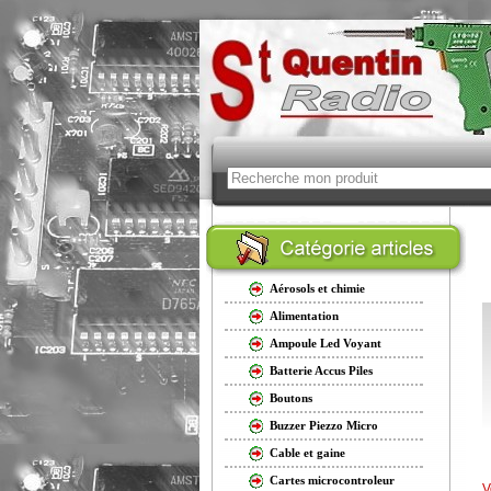
Aérosols et chimie
Alimentation
Ampoule Led Voyant
Batterie Accus Piles
Boutons
Buzzer Piezzo Micro
Cable et gaine
Cartes microcontroleur
V