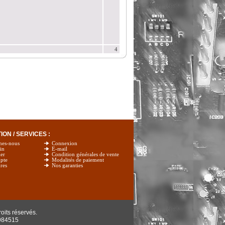
4
ON / SERVICES :
mes-nous
Connexion
in
E-mail
er
Condition générales de vente
pte
Modalités de paiement
res
Nos garanties
oits réservés.
984515