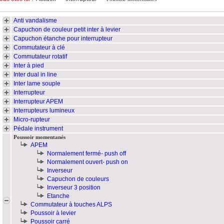
Anti vandalisme
Capuchon de couleur petit inter à levier
Capuchon étanche pour interrupteur
Commutateur à clé
Commutateur rotatif
Inter à pied
Inter dual in line
Inter lame souple
Interrupteur
Interrupteur APEM
Interrupteurs lumineux
Micro-rupteur
Pédale instrument
Poussoir momentanés
APEM
Normalement fermé- push off
Normalement ouvert- push on
Inverseur
Capuchon de couleurs
Inverseur 3 position
Etanche
Commutateur à touches ALPS
Poussoir à levier
Poussoir carré