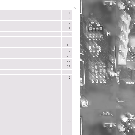
7
2
9
3
8
4
10
8
70
27
26
9
2
66