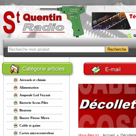
Aérosols et chimie
Alimentation
Ampoule Led Voyant
Batterie Accus Piles
Boutons
Buzzer Piezzo Micro
Cable et gaine
Cartes microcontroleur
Vous êtes ici :
Accueil
>
Décollet