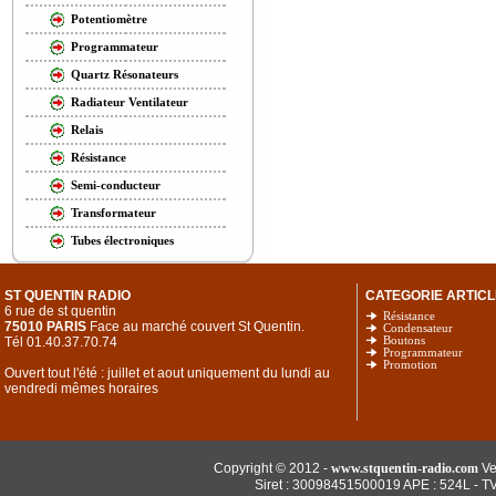
Potentiomètre
Programmateur
Quartz Résonateurs
Radiateur Ventilateur
Relais
Résistance
Semi-conducteur
Transformateur
Tubes électroniques
ST QUENTIN RADIO
CATEGORIE ARTICL
6 rue de st quentin
Résistance
75010 PARIS
Face au marché couvert St Quentin.
Condensateur
Tél 01.40.37.70.74
Boutons
Programmateur
Promotion
Ouvert tout l'été : juillet et aout uniquement du lundi au
vendredi mêmes horaires
Copyright © 2012 -
www.stquentin-radio.com
Ve
Siret : 30098451500019 APE : 524L - T