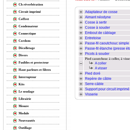
Ch réverbération
Adaptateur de cosse
Circuit imprimé
Aimant néodyne
Coffret
Cosse à sertir
Condensateur
Cosse à souder
Embout de càblage
Connectique
Entretoise
Cordons
Passe-fil caoutchouc simple
Décolletage
Passe-fil étanche (presse ét
Picots à souder
Divers
Pied caoutchouc à coller, à visse
Fusibles et protecteur
A coller
A visser
Haut parleurs et filtres
Pied doré
Interrupteur
Repère de câble
Serre-càble
Kits
Support pour circuit imprimé
Le soudage
Visserie
Librairie
Mesure
Module
Nouveautés
Outillage