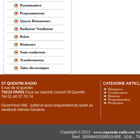
Potentiomètre
Programmateur
Quartz Résonateurs
Radiateur Ventilateur
Relais
Résistance
Semi-conducteur
Transformateur
Tubes électroniques
ST QUENTIN RADIO
CATEGORIE ARTICL
6 rue de st quentin
Résistance
75010 PARIS
Face au marché couvert St Quentin.
Condensateur
Tél 01.40.37.70.74
Boutons
Programmateur
Promotion
Ouvert tout l'été : juillet et aout uniquement du lundi au
vendredi mêmes horaires
Copyright © 2012 -
www.stquentin-radio.com
Ve
Siret : 30098451500019 APE : 524L - T