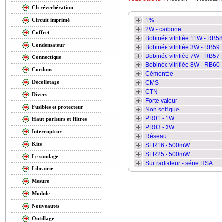
Ch réverbération
1%
Circuit imprimé
2W - carbone
Coffret
Bobinée vitrifiée 11W - RB5
Condensateur
Bobinée vitrifiée 3W - RB59
Bobinée vitrifiée 7W - RB57
Connectique
Bobinée vitrifiée 8W - RB60
Cordons
Cémentée
Décolletage
CMS
CTN
Divers
Forte valeur
Fusibles et protecteur
Non selfique
PR01 - 1W
Haut parleurs et filtres
PR03 - 3W
Interrupteur
Réseau
Kits
SFR16 - 500mW
SFR25 - 500mW
Le soudage
Sur radiateur - série HSA
Librairie
Mesure
Module
Nouveautés
Outillage