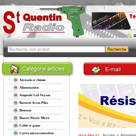
Aérosols et chimie
Alimentation
Ampoule Led Voyant
Batterie Accus Piles
Boutons
Buzzer Piezzo Micro
Cable et gaine
Cartes microcontroleur
Vous êtes ici :
Accueil
>
Résistan