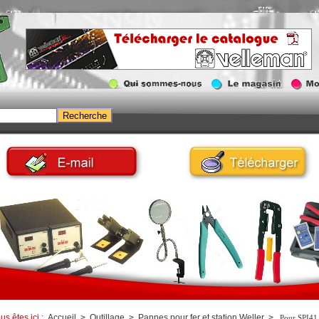
us êtes ici :
Accueil
>
Outillage
>
Pannes pour fer et station Weller
>
Pour SPI41