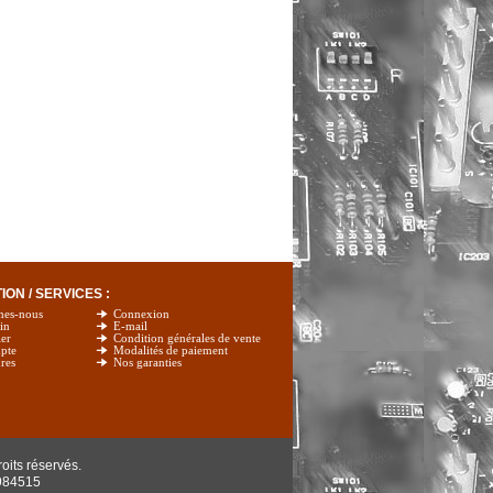
ON / SERVICES :
mes-nous
Connexion
in
E-mail
er
Condition générales de vente
pte
Modalités de paiement
res
Nos garanties
oits réservés.
984515