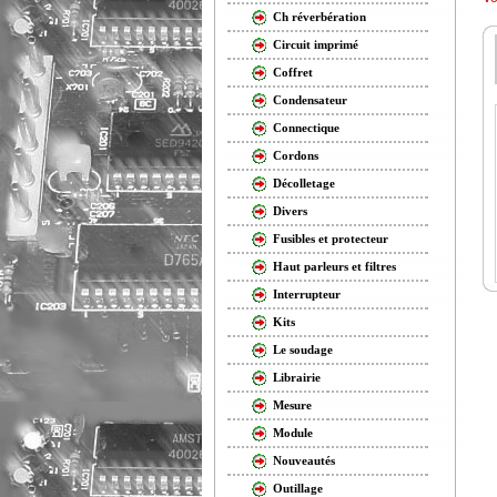
Ch réverbération
Circuit imprimé
Coffret
Condensateur
Connectique
Cordons
Décolletage
Divers
Fusibles et protecteur
Haut parleurs et filtres
Interrupteur
Kits
Le soudage
Librairie
Mesure
Module
Nouveautés
Outillage