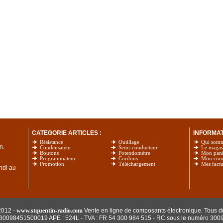
CATEGORIE ARTICLES :
INFORMATI
Résistance
Outillage
Qui som
n.
Condensateur
Semi-conducteur
Le magas
Boutons
Potentiomètre
Mon pani
Programmateur
Cordons
Mon com
Promotion
Téléchargement
Mes factu
undi au
2012 -
www.stquentin-radio.com
Vente en ligne de composants électronique. Tous dr
: 30098451500019 APE : 524L - TVA : FR 54 300 984 515
- RC sous le numéro 300