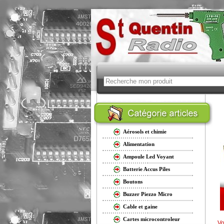
Aérosols et chimie
Alimentation
Ampoule Led Voyant
Batterie Accus Piles
Boutons
Buzzer Piezzo Micro
Cable et gaine
Cartes microcontroleur
Vo