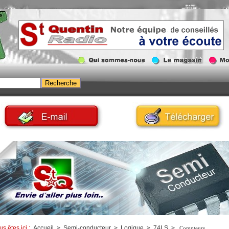
us êtes ici :
Accueil
>
Semi-conducteur
>
Logique
>
74LS
>
Compteurs