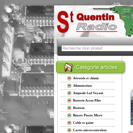
Aérosols et chimie
Alimentation
Ampoule Led Voyant
Batterie Accus Piles
Boutons
Buzzer Piezzo Micro
Cable et gaine
Cartes microcontroleur
Vo