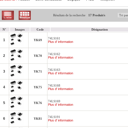
Résultats de la recherche
17 Produit/s
N°
Images
Code
Désignation
74LS161
1
YK69
Plus d' information
74LS162
2
YK70
Plus d' information
74LS163
3
YK71
Plus d' information
74LS168
4
YK75
Plus d' information
74LS169
5
YK76
Plus d' information
74LS191
6
YK81
Plus d' information