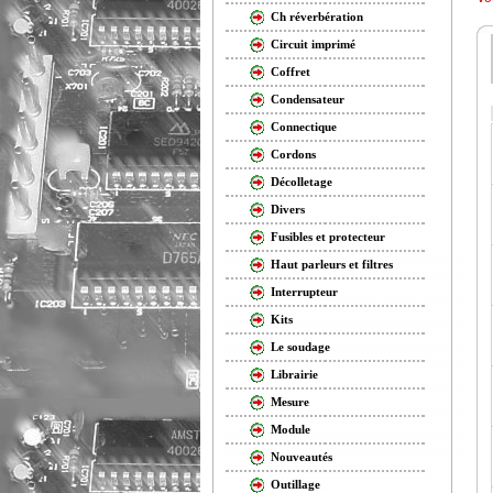
Ch réverbération
Circuit imprimé
Coffret
Condensateur
Connectique
Cordons
Décolletage
Divers
Fusibles et protecteur
Haut parleurs et filtres
Interrupteur
Kits
Le soudage
Librairie
Mesure
Module
Nouveautés
Outillage