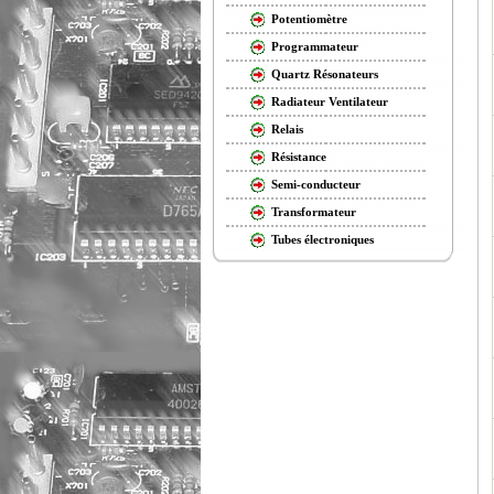
Potentiomètre
Programmateur
Quartz Résonateurs
Radiateur Ventilateur
Relais
Résistance
Semi-conducteur
Transformateur
Tubes électroniques