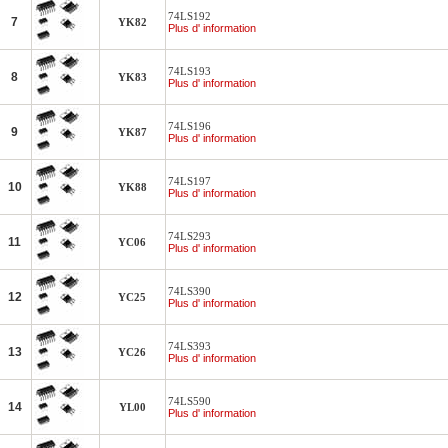
74LS192
7
YK82
Plus d' information
74LS193
8
YK83
Plus d' information
74LS196
9
YK87
Plus d' information
74LS197
10
YK88
Plus d' information
74LS293
11
YC06
Plus d' information
74LS390
12
YC25
Plus d' information
74LS393
13
YC26
Plus d' information
74LS590
14
YL00
Plus d' information