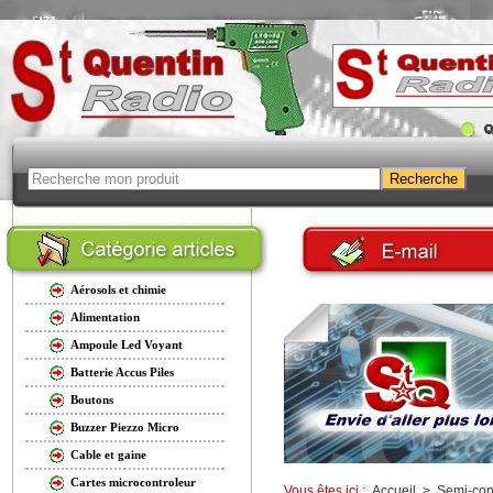
Aérosols et chimie
Alimentation
Ampoule Led Voyant
Batterie Accus Piles
Boutons
Buzzer Piezzo Micro
Cable et gaine
Cartes microcontroleur
Vous êtes ici :
Accueil
>
Semi-con