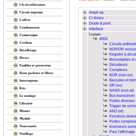
Ch réverbération
Ampli op
Circuit imprimé
CI divers
Coffret
Diode & pont
Condensateur
Interface
Logique
Connectique
4000
Cordons
Circuits arithmé
NOR/OR exclusi
Décolletage
Registre à déca
Divers
Monostables et 
Décodeurs
Fusibles et protecteur
Compteurs
Haut parleurs et filtres
NOR (non-ou)
Bascules et mé
Interrupteur
OR (ou)
Kits
NAND (non-et)
Bus transceiver
Le soudage
Portes diverses
Librairie
Trigger de schmi
AND (et)
Mesure
Fonctions diver
Module
Portes complex
Nouveautés
Inverseurs suiv
Pour l'affichage
Outillage