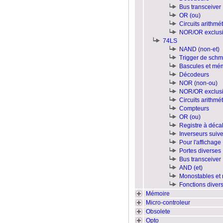
Bus transceiver
OR (ou)
Circuits arithmé
NOR/OR exclusi
74LS
NAND (non-et)
Trigger de schmi
Bascules et mé
Décodeurs
NOR (non-ou)
NOR/OR exclusi
Circuits arithmé
Compteurs
OR (ou)
Registre à déca
Inverseurs suiv
Pour l'affichage
Portes diverses
Bus transceiver
AND (et)
Monostables et 
Fonctions diver
Mémoire
Micro-controleur
Obsolete
Opto