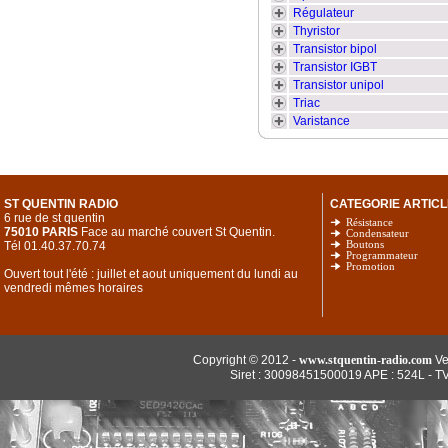
Régulateur
Thyristor
Transistor bipol
Transistor IGBT
Transistor unipol
Triac
Varistance
ST QUENTIN RADIO
CATEGORIE ARTICL
6 rue de st quentin
Résistance
75010 PARIS
Face au marché couvert St Quentin.
Condensateur
Tél 01.40.37.70.74
Boutons
Programmateur
Promotion
Ouvert tout l'été : juillet et aout uniquement du lundi au
vendredi mêmes horaires
Copyright © 2012 -
www.stquentin-radio.com
Ve
Siret : 30098451500019 APE : 524L - T