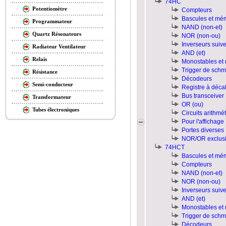
74HC
Potentiomètre
Compteurs
Bascules et mé
Programmateur
NAND (non-et)
Quartz Résonateurs
NOR (non-ou)
Inverseurs suiv
Radiateur Ventilateur
AND (et)
Relais
Monostables et 
Trigger de schmi
Résistance
Décodeurs
Semi-conducteur
Registre à déca
Bus transceiver
Transformateur
OR (ou)
Tubes électroniques
Circuits arithmé
Pour l'affichage
Portes diverses
NOR/OR exclusi
74HCT
Bascules et mé
Compteurs
NAND (non-et)
NOR (non-ou)
Inverseurs suiv
AND (et)
Monostables et 
Trigger de schmi
Décodeurs