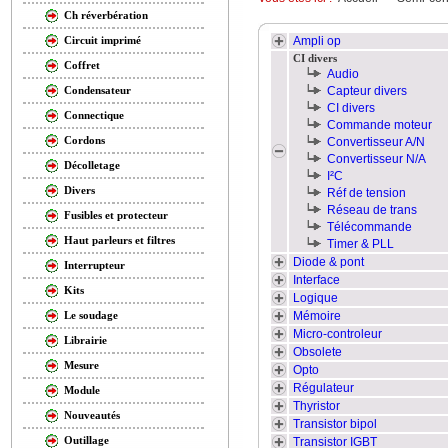
Ch réverbération
Ampli op
Circuit imprimé
CI divers
Coffret
Audio
Capteur divers
Condensateur
CI divers
Connectique
Commande moteur
Cordons
Convertisseur A/N
Convertisseur N/A
Décolletage
I²C
Divers
Réf de tension
Réseau de trans
Fusibles et protecteur
Télécommande
Haut parleurs et filtres
Timer & PLL
Diode & pont
Interrupteur
Interface
Kits
Logique
Mémoire
Le soudage
Micro-controleur
Librairie
Obsolete
Mesure
Opto
Régulateur
Module
Thyristor
Nouveautés
Transistor bipol
Outillage
Transistor IGBT