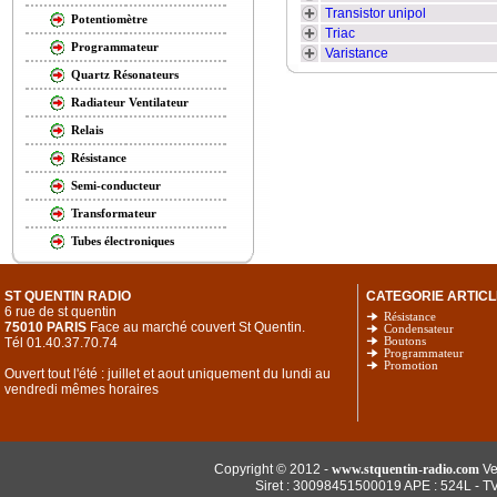
Transistor unipol
Potentiomètre
Triac
Programmateur
Varistance
Quartz Résonateurs
Radiateur Ventilateur
Relais
Résistance
Semi-conducteur
Transformateur
Tubes électroniques
ST QUENTIN RADIO
CATEGORIE ARTICL
6 rue de st quentin
Résistance
75010 PARIS
Face au marché couvert St Quentin.
Condensateur
Tél 01.40.37.70.74
Boutons
Programmateur
Promotion
Ouvert tout l'été : juillet et aout uniquement du lundi au
vendredi mêmes horaires
Copyright © 2012 -
www.stquentin-radio.com
Ve
Siret : 30098451500019 APE : 524L - T