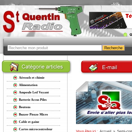
Aérosols et chimie
Alimentation
Ampoule Led Voyant
Batterie Accus Piles
Boutons
Buzzer Piezzo Micro
Cable et gaine
Cartes microcontroleur
Vous êtes ici :
Accueil
>
Semi-con